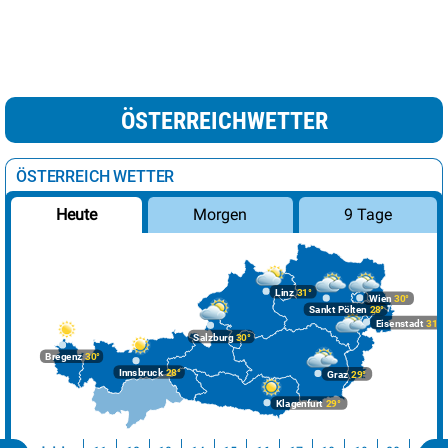
ÖSTERREICHWETTER
ÖSTERREICH WETTER
Morgen
9 Tage
Heute
Linz
31°
Wien
30°
Sankt Pölten
28°
Eisenstadt
31°
Salzburg
30°
Bregenz
30°
Innsbruck
28°
Graz
29°
Klagenfurt
29°