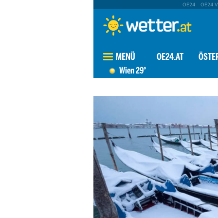
OE24
OE24 V
MENÜ
OE24.AT
ÖSTE
Wien
29°