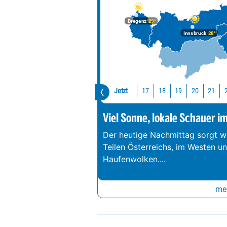
Bregenz
29°
Innsbruck
28°
Jetzt
17
18
19
20
21
Viel Sonne, lokale Schauer i
Der heutige Nachmittag sorgt we
Teilen Österreichs, im Westen u
Haufenwolken.
...
meh