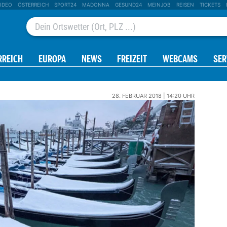
IDEO
ÖSTERREICH
SPORT24
MADONNA
GESUND24
MEINJOB
REISEN
TICKETS
RREICH
EUROPA
NEWS
FREIZEIT
WEBCAMS
SER
28. FEBRUAR 2018 | 14:20 UHR