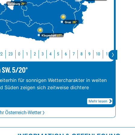
Salzburg
29°
Graz
28°
Klagenfurt
27°
22
23
10
11
12
13
0
1
2
3
4
5
6
7
8
9
m SW. 5/20°
iterhin für sonnigen Wettercharakter in weiten
nd Süden zeigen sich zeitweise dichtere
Mehr lesen
r Österreich-Wetter