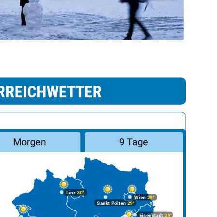
RREICHWETTER
Morgen
9 Tage
Linz
30°
Wien
29°
Sankt Pölten
29°
Eisenstadt
29°