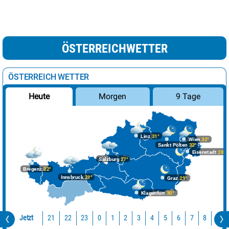
ÖSTERREICHWETTER
ÖSTERREICH WETTER
Morgen
9 Tage
Heute
Linz
31°
Wien
32°
Sankt Pölten
32°
Eisenstadt
28°
Salzburg
27°
Bregenz
22°
Innsbruck
21°
Graz
29°
Klagenfurt
30°
Jetzt
21
22
23
0
1
2
3
4
5
6
7
8
9