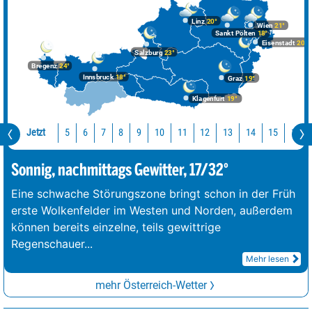
Linz
20°
Wien
21°
Sankt Pölten
18°
Eisenstadt
20°
Salzburg
23°
Bregenz
24°
Innsbruck
18°
Graz
19°
Klagenfurt
19°
Jetzt
10
11
12
13
14
15
16
5
6
7
8
9
Sonnig, nachmittags Gewitter, 17/32°
Eine schwache Störungszone bringt schon in der Früh
erste Wolkenfelder im Westen und Norden, außerdem
können bereits einzelne, teils gewittrige
Regenschauer
...
Mehr lesen
mehr Österreich-Wetter