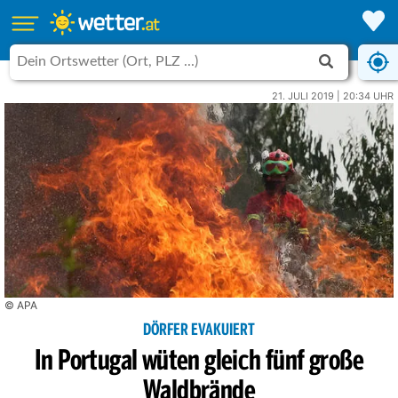
21. JULI 2019 | 20:34 UHR
© APA
DÖRFER EVAKUIERT
In Portugal wüten gleich fünf große
Waldbrände