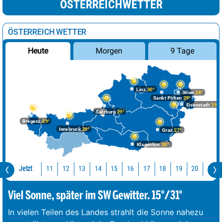
ÖSTERREICHWETTER
ÖSTERREICH WETTER
Morgen
9 Tage
Heute
Linz
30°
Wien
28°
Sankt Pölten
29°
Eisenstadt
29°
Salzburg
29°
Bregenz
29°
Innsbruck
29°
Graz
27°
Klagenfurt
26°
Jetzt
11
12
13
14
15
16
17
18
19
20
21
Viel Sonne, später im SW Gewitter. 15°/31°
In vielen Teilen des Landes strahlt die Sonne nahezu