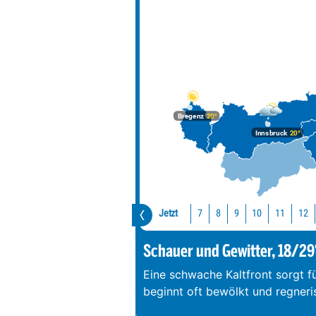
Bregenz
20°
Innsbruck
20°
Jetzt
10
11
12
7
8
9
Schauer und Gewitter, 18/29
Eine schwache Kaltfront sorgt f
beginnt oft bewölkt und regneri