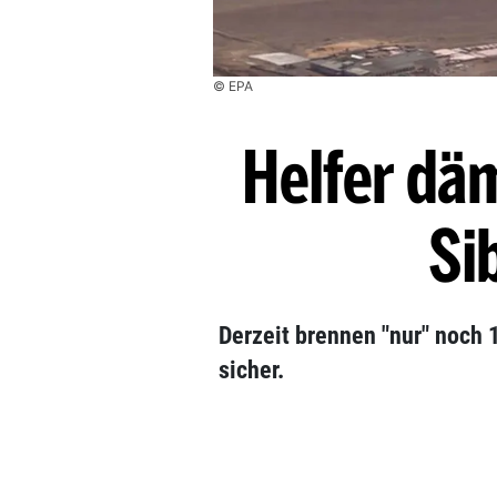
© EPA
Helfer dä
Si
Derzeit brennen "nur" noch 
sicher.