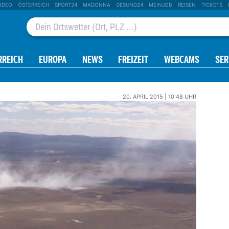
IDEO
ÖSTERREICH
SPORT24
MADONNA
GESUND24
MEINJOB
REISEN
TICKETS
RREICH
EUROPA
NEWS
FREIZEIT
WEBCAMS
SER
20. APRIL 2015 | 10:48 UHR