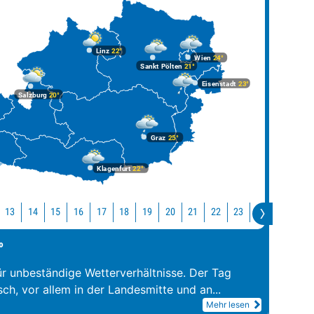
Linz
22°
Wien
24°
Sankt Pölten
21°
Eisenstadt
23°
Salzburg
20°
Graz
25°
Klagenfurt
22°
13
14
15
16
17
18
19
20
21
22
23
0
1
2
°
ür unbeständige Wetterverhältnisse. Der Tag
sch, vor allem in der Landesmitte und an
...
Mehr lesen