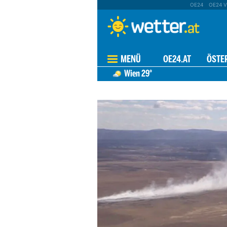
OE24
OE24 V
MENÜ
OE24.AT
ÖSTE
Wien
29°