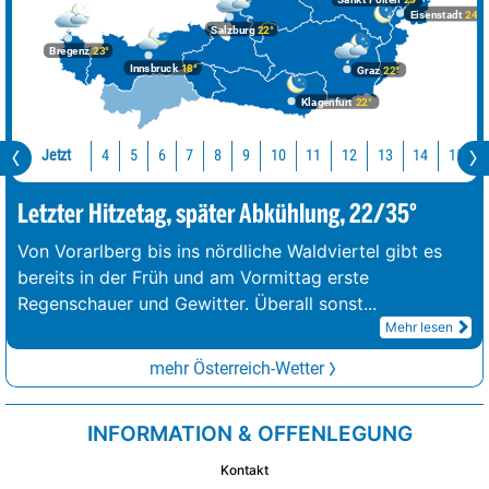
Sankt Pölten
25°
Eisenstadt
24°
Salzburg
22°
Bregenz
23°
Innsbruck
18°
Graz
22°
Klagenfurt
22°
Jetzt
10
11
12
13
14
15
4
5
6
7
8
9
Letzter Hitzetag, später Abkühlung, 22/35°
Von Vorarlberg bis ins nördliche Waldviertel gibt es
bereits in der Früh und am Vormittag erste
Regenschauer und Gewitter. Überall sonst
...
Mehr lesen
mehr Österreich-Wetter
INFORMATION & OFFENLEGUNG
Kontakt