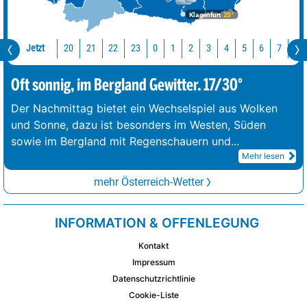
Klagenfurt
25°
Jetzt
20
21
22
23
0
1
2
3
4
5
6
7
8
Oft sonnig, im Bergland Gewitter. 17/30°
Der Nachmittag bietet ein Wechselspiel aus Wolken
und Sonne, dazu ist besonders im Westen, Süden
sowie im Bergland mit Regenschauern und
...
Mehr lesen
mehr Österreich-Wetter
INFORMATION & OFFENLEGUNG
Kontakt
Impressum
Datenschutzrichtlinie
Cookie-Liste