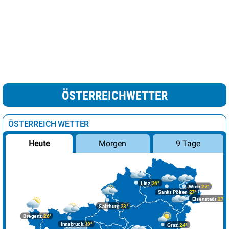
ÖSTERREICHWETTER
ÖSTERREICH WETTER
Morgen
9 Tage
Heute
Linz
26°
Wien
27°
Sankt Pölten
27°
Eisenstadt
27°
Salzburg
23°
Bregenz
26°
Innsbruck
19°
Graz
24°