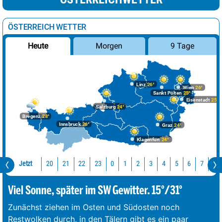
ÖSTERREICH WETTER
Morgen
9 Tage
Heute
Linz
26°
Wien
26°
Sankt Pölten
25°
Eisenstadt
25°
Salzburg
24°
Bregenz
28°
Innsbruck
26°
Graz
24°
Klagenfurt
24°
Jetzt
20
21
22
23
0
1
2
3
4
5
6
7
8
Viel Sonne, später im SW Gewitter. 15°/31°
Zunächst ziehen im Osten und Südosten noch
Restwolken durch, in den Tälern gibt es ein paar