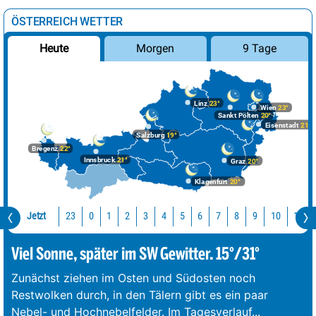
ÖSTERREICH WETTER
Morgen
9 Tage
Heute
Linz
23°
Wien
23°
Sankt Pölten
20°
Eisenstadt
21°
Salzburg
19°
Bregenz
22°
Innsbruck
21°
Graz
20°
Klagenfurt
20°
Jetzt
23
10
11
0
1
2
3
4
5
6
7
8
9
Viel Sonne, später im SW Gewitter. 15°/31°
Zunächst ziehen im Osten und Südosten noch
Restwolken durch, in den Tälern gibt es ein paar
Nebel- und Hochnebelfelder. Im Tagesverlauf
...