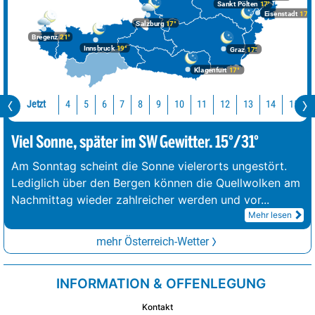
Sankt Pölten
17°
Eisenstadt
17°
Salzburg
17°
Bregenz
21°
Innsbruck
19°
Graz
17°
Klagenfurt
17°
Jetzt
10
11
12
13
14
15
4
5
6
7
8
9
Viel Sonne, später im SW Gewitter. 15°/31°
Am Sonntag scheint die Sonne vielerorts ungestört.
Lediglich über den Bergen können die Quellwolken am
Nachmittag wieder zahlreicher werden und vor
...
Mehr lesen
mehr Österreich-Wetter
INFORMATION & OFFENLEGUNG
Kontakt