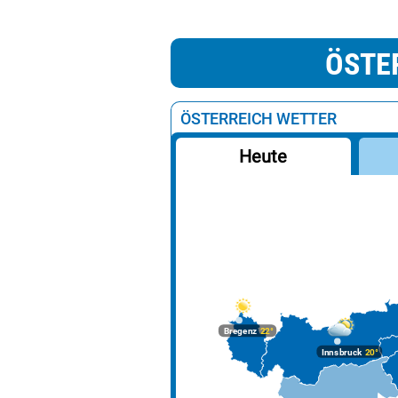
ÖSTE
ÖSTERREICH WETTER
Heute
Bregenz
22°
Innsbruck
20°