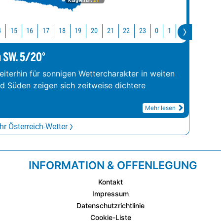
Klagenfurt
21°
4
15
16
17
18
19
20
21
22
23
0
1
2
3
4
m SW. 5/20°
iterhin für sonnigen Wettercharakter in weiten
nd Süden zeigen sich zeitweise dichtere
Mehr lesen
r Österreich-Wetter
INFORMATION & OFFENLEGUNG
Kontakt
Impressum
Datenschutzrichtlinie
Cookie-Liste