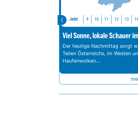
Jetzt
10
11
12
13
1
9
Viel Sonne, lokale Schauer i
Der heutige Nachmittag sorgt we
Teilen Österreichs, im Westen u
Haufenwolken.
...
meh