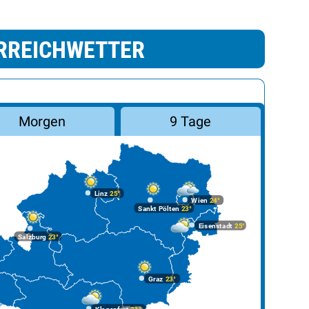
RREICHWETTER
Morgen
9 Tage
Linz
25°
Wien
24°
Sankt Pölten
23°
Eisenstadt
25°
Salzburg
23°
Graz
23°