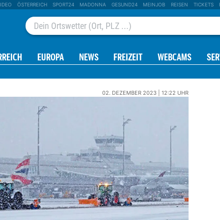
IDEO
ÖSTERREICH
SPORT24
MADONNA
GESUND24
MEINJOB
REISEN
TICKETS
RREICH
EUROPA
NEWS
FREIZEIT
WEBCAMS
SER
02. DEZEMBER 2023 | 12:22 UHR