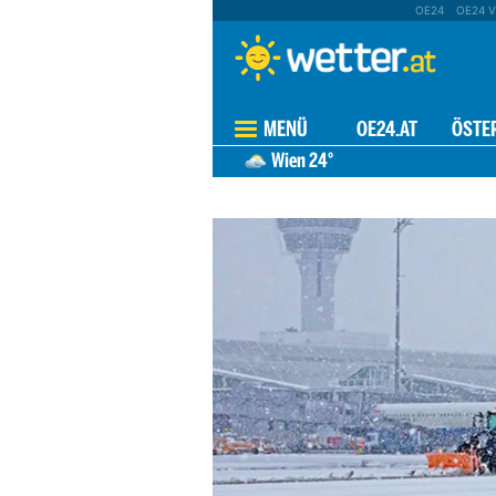
OE24
OE24 V
MENÜ
OE24.AT
ÖSTE
Wien
24°