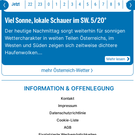
Jetzt
22
23
10
0
1
2
3
4
5
6
7
8
9
Viel Sonne, lokale Schauer im SW. 5/20°
Der heutige Nachmittag sorgt weiterhin für sonnigen
Wettercharakter in weiten Teilen Österreichs, im
Westen und Süden zeigen sich zeitweise dichtere
Haufenwolken.
...
Mehr lesen
mehr Österreich-Wetter
INFORMATION & OFFENLEGUNG
Kontakt
Impressum
Datenschutzrichtlinie
Cookie-Liste
AGB
Fixplatzierte Werbemöglichkeiten