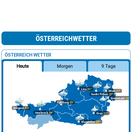
ÖSTERREICHWETTER
ÖSTERREICH WETTER
Morgen
9 Tage
Heute
Linz
21°
Wien
27°
Sankt Pölten
27°
Eisenstadt
26°
Salzburg
19°
Bregenz
23°
Innsbruck
19°
Graz
27°
Klagenfurt
22°