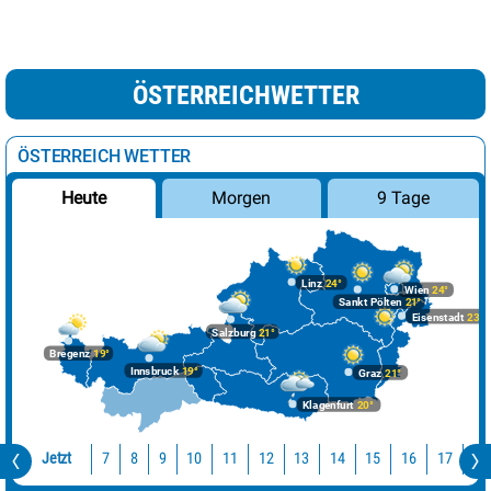
ÖSTERREICHWETTER
ÖSTERREICH WETTER
Morgen
9 Tage
Heute
Linz
24°
Wien
24°
Sankt Pölten
21°
Eisenstadt
23°
Salzburg
21°
Bregenz
19°
Innsbruck
19°
Graz
21°
Klagenfurt
20°
Jetzt
10
11
12
13
14
15
16
17
18
7
8
9