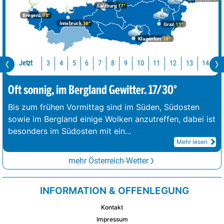
Salzburg
17°
Bregenz
18°
Innsbruck
16°
Graz
19°
Klagenfurt
18°
Jetzt
10
11
12
13
14
1
3
4
5
6
7
8
9
Oft sonnig, im Bergland Gewitter. 17/30°
Bis zum frühen Vormittag sind im Süden, Südosten
sowie im Bergland einige Wolken anzutreffen, dabei ist
besonders im Südosten mit ein
...
Mehr lesen
mehr Österreich-Wetter
INFORMATION & OFFENLEGUNG
Kontakt
Impressum