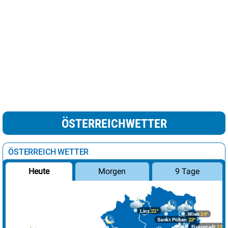
ÖSTERREICHWETTER
ÖSTERREICH WETTER
Morgen
9 Tage
Heute
Linz
22°
Wien
24°
Sankt Pölten
22°
Eisenstadt
23°