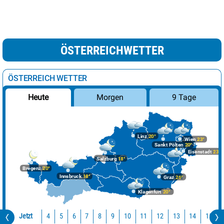
ÖSTERREICHWETTER
ÖSTERREICH WETTER
Morgen
9 Tage
Heute
Linz
20°
Wien
23°
Sankt Pölten
20°
Eisenstadt
23°
Salzburg
18°
Bregenz
20°
Innsbruck
18°
Graz
26°
Klagenfurt
20°
Jetzt
10
11
12
13
14
15
4
5
6
7
8
9