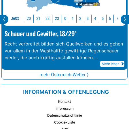
Klagenfurt
22°
Jetzt
20
21
22
23
0
1
2
3
4
5
6
7
8
Schauer und Gewitter, 18/29°
Recht verbreitet bilden sich Quellwolken und es gehen
vor allem in der Westhälfte gewittrige Regenschauer
nieder, die auch kräftig ausfallen können.
...
Mehr lesen
mehr Österreich-Wetter
INFORMATION & OFFENLEGUNG
Kontakt
Impressum
Datenschutzrichtlinie
Cookie-Liste