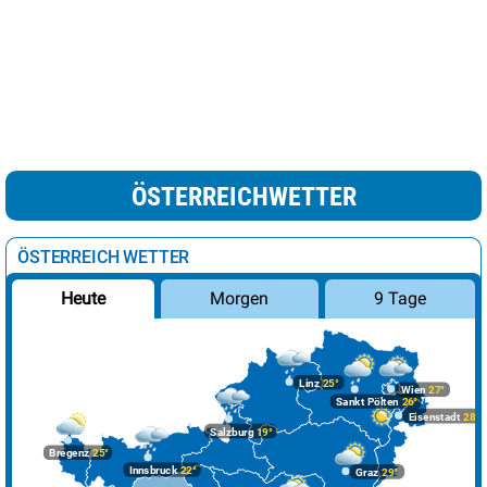
ÖSTERREICHWETTER
ÖSTERREICH WETTER
Morgen
9 Tage
Heute
Linz
25°
Wien
27°
Sankt Pölten
26°
Eisenstadt
28°
Salzburg
19°
Bregenz
25°
Innsbruck
22°
Graz
29°