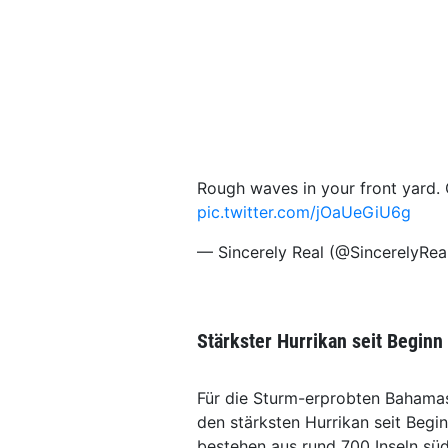
Rough waves in your front yard
pic.twitter.com/jOaUeGiU6g
— Sincerely Real (@SincerelyRea
Stärkster Hurrikan seit Begin
Für die Sturm-erprobten Bahamas
den stärksten Hurrikan seit Beg
bestehen aus rund 700 Inseln süd