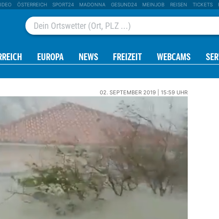
IDEO
ÖSTERREICH
SPORT24
MADONNA
GESUND24
MEINJOB
REISEN
TICKETS
RREICH
EUROPA
NEWS
FREIZEIT
WEBCAMS
SER
02. SEPTEMBER 2019 | 15:59 UHR