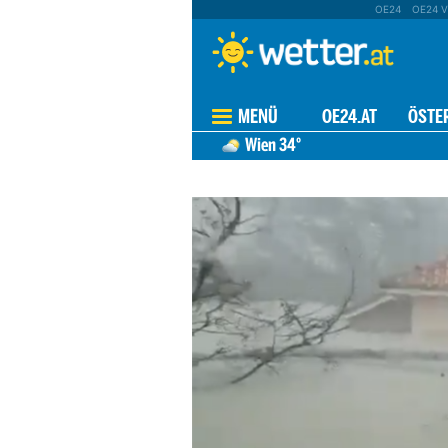
OE24
OE24 V
MENÜ
OE24.AT
ÖSTE
Wien
34°