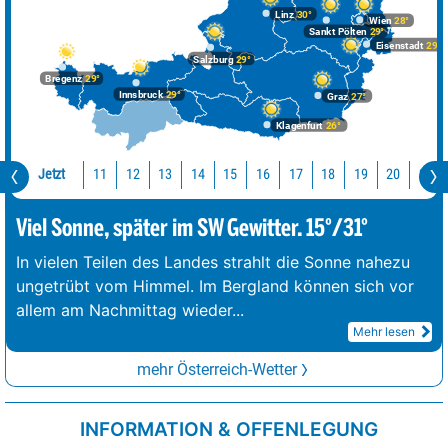
Linz
30°
Wien
28°
Sankt Pölten
29°
Eisenstadt
29°
Salzburg
29°
Bregenz
29°
Innsbruck
29°
Graz
27°
Klagenfurt
26°
Jetzt
11
12
13
14
15
16
17
18
19
20
21
Viel Sonne, später im SW Gewitter. 15°/31°
In vielen Teilen des Landes strahlt die Sonne nahezu
ungetrübt vom Himmel. Im Bergland können sich vor
allem am Nachmittag wieder
...
Mehr lesen
mehr Österreich-Wetter
INFORMATION & OFFENLEGUNG