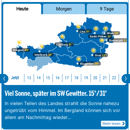
Morgen
9 Tage
Heute
Linz
31°
Wien
30°
Sankt Pölten
31°
Eisenstadt
31°
Salzburg
31°
Bregenz
30°
Innsbruck
32°
Graz
29°
Klagenfurt
29°
Jetzt
13
14
15
16
17
18
19
20
21
22
23
Viel Sonne, später im SW Gewitter. 15°/31°
In vielen Teilen des Landes strahlt die Sonne nahezu
ungetrübt vom Himmel. Im Bergland können sich vor
allem am Nachmittag wieder
...
Mehr lesen