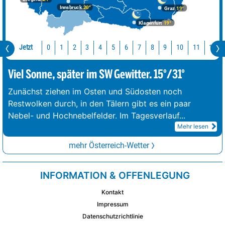
Innsbruck
20°
Graz
19°
Klagenfurt
19°
Jetzt
10
11
12
0
1
2
3
4
5
6
7
8
9
Viel Sonne, später im SW Gewitter. 15°/31°
Zunächst ziehen im Osten und Südosten noch
Restwolken durch, in den Tälern gibt es ein paar
Nebel- und Hochnebelfelder. Im Tagesverlauf
...
Mehr lesen
mehr Österreich-Wetter
INFORMATION & OFFENLEGUNG
Kontakt
Impressum
Datenschutzrichtlinie