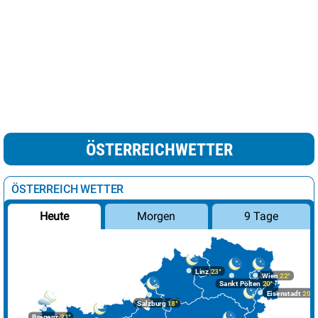
ÖSTERREICHWETTER
ÖSTERREICH WETTER
Morgen
9 Tage
Heute
Linz
23°
Wien
22°
Sankt Pölten
20°
Eisenstadt
20°
Salzburg
18°
Bregenz
21°