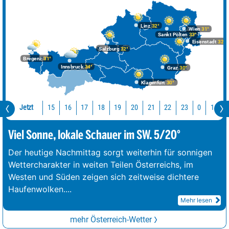
Linz
32°
Wien
31°
Sankt Pölten
33°
Eisenstadt
32°
Salzburg
32°
Bregenz
31°
Innsbruck
34°
Graz
30°
Klagenfurt
30°
Jetzt
15
16
17
18
19
20
21
22
23
0
1
2
Viel Sonne, lokale Schauer im SW. 5/20°
Der heutige Nachmittag sorgt weiterhin für sonnigen
Wettercharakter in weiten Teilen Österreichs, im
Westen und Süden zeigen sich zeitweise dichtere
Haufenwolken.
...
Mehr lesen
mehr Österreich-Wetter