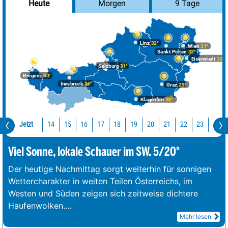
Morgen
9 Tage
Heute
Linz
32°
Wien
31°
Sankt Pölten
32°
Eisenstadt
32°
Salzburg
31°
Bregenz
30°
Innsbruck
34°
Graz
29°
Klagenfurt
30°
Jetzt
14
15
16
17
18
19
20
21
22
23
0
Viel Sonne, lokale Schauer im SW. 5/20°
Der heutige Nachmittag sorgt weiterhin für sonnigen
Wettercharakter in weiten Teilen Österreichs, im
Westen und Süden zeigen sich zeitweise dichtere
Haufenwolken.
...
Mehr lesen