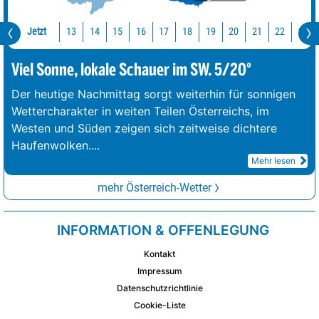
Jetzt
13
14
15
16
17
18
19
20
21
22
23
Viel Sonne, lokale Schauer im SW. 5/20°
Der heutige Nachmittag sorgt weiterhin für sonnigen
Wettercharakter in weiten Teilen Österreichs, im
Westen und Süden zeigen sich zeitweise dichtere
Haufenwolken.
...
Mehr lesen
mehr Österreich-Wetter
INFORMATION & OFFENLEGUNG
Kontakt
Impressum
Datenschutzrichtlinie
Cookie-Liste