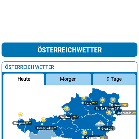
ÖSTERREICHWETTER
ÖSTERREICH WETTER
Morgen
9 Tage
Heute
Linz
28°
Wien
28°
Sankt Pölten
28°
Eisenstadt
29°
Salzburg
28°
Bregenz
27°
Innsbruck
27°
Graz
27°
Klagenfurt
26°