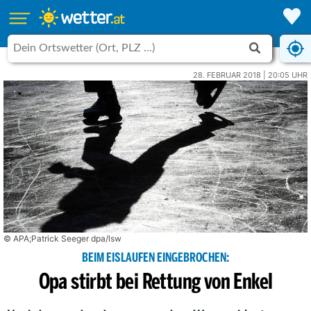
28. FEBRUAR 2018 | 20:05 UHR
© APA;Patrick Seeger dpa/lsw
BEIM EISLAUFEN EINGEBROCHEN:
Opa stirbt bei Rettung von Enkel