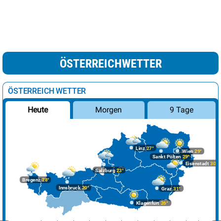
ÖSTERREICHWETTER
ÖSTERREICH WETTER
Morgen
9 Tage
Heute
Linz
27°
Wien
29°
Sankt Pölten
29°
Eisenstadt
30°
Salzburg
23°
Bregenz
28°
Innsbruck
20°
Graz
31°
Klagenfurt
26°