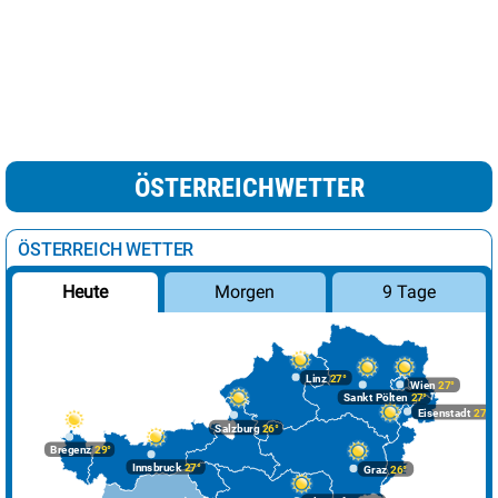
ÖSTERREICHWETTER
ÖSTERREICH WETTER
Morgen
9 Tage
Heute
Linz
27°
Wien
27°
Sankt Pölten
27°
Eisenstadt
27°
Salzburg
26°
Bregenz
29°
Innsbruck
27°
Graz
26°