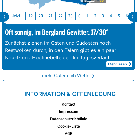
Klagenfurt
25°
Jetzt
19
20
21
22
23
0
1
2
3
4
5
6
7
Oft sonnig, im Bergland Gewitter. 17/30°
Zunächst ziehen im Osten und Südosten noch
Restwolken durch, in den Tälern gibt es ein paar
Nebel- und Hochnebelfelder. Im Tagesverlauf
...
Mehr lesen
mehr Österreich-Wetter
INFORMATION & OFFENLEGUNG
Kontakt
Impressum
Datenschutzrichtlinie
Cookie-Liste
AGB