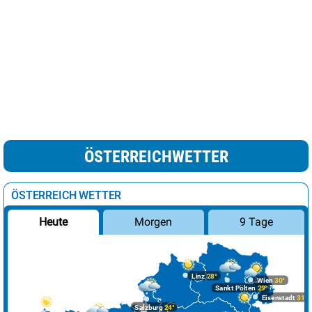
ÖSTERREICHWETTER
ÖSTERREICH WETTER
Morgen
9 Tage
Heute
Linz
28°
Wien
30°
Sankt Pölten
29°
Eisenstadt
31°
Salzburg
24°