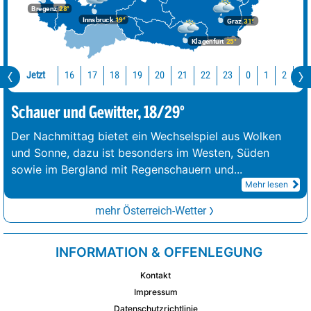
Bregenz
28°
Innsbruck
19°
Graz
31°
Klagenfurt
25°
Jetzt
16
17
18
19
20
21
22
23
0
1
2
3
Schauer und Gewitter, 18/29°
Der Nachmittag bietet ein Wechselspiel aus Wolken
und Sonne, dazu ist besonders im Westen, Süden
sowie im Bergland mit Regenschauern und
...
Mehr lesen
mehr Österreich-Wetter
INFORMATION & OFFENLEGUNG
Kontakt
Impressum
Datenschutzrichtlinie