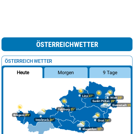
ÖSTERREICHWETTER
ÖSTERREICH WETTER
Morgen
9 Tage
Heute
Linz
27°
Wien
25°
Sankt Pölten
25°
Eisenstadt
25°
Salzburg
25°
Bregenz
25°
Innsbruck
21°
Graz
24°
Klagenfurt
22°