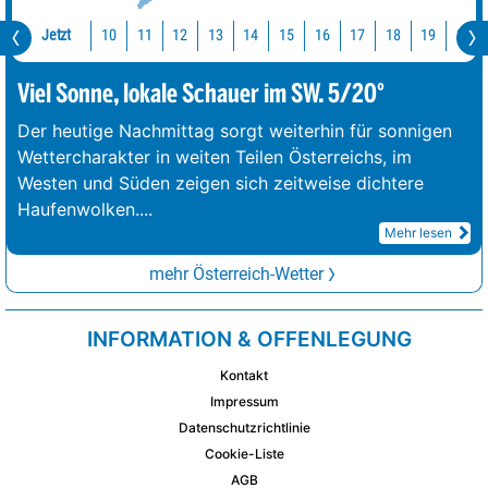
Jetzt
10
11
12
13
14
15
16
17
18
19
20
Viel Sonne, lokale Schauer im SW. 5/20°
Der heutige Nachmittag sorgt weiterhin für sonnigen
Wettercharakter in weiten Teilen Österreichs, im
Westen und Süden zeigen sich zeitweise dichtere
Haufenwolken.
...
Mehr lesen
mehr Österreich-Wetter
INFORMATION & OFFENLEGUNG
Kontakt
Impressum
Datenschutzrichtlinie
Cookie-Liste
AGB