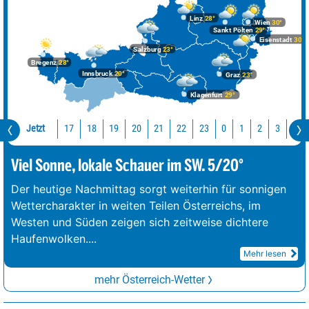
Linz
28°
Wien
30°
Sankt Pölten
29°
Eisenstadt
30°
Salzburg
23°
Bregenz
28°
Innsbruck
20°
Graz
23°
Klagenfurt
29°
Jetzt
17
18
19
20
21
22
23
0
1
2
3
4
Viel Sonne, lokale Schauer im SW. 5/20°
Der heutige Nachmittag sorgt weiterhin für sonnigen
Wettercharakter in weiten Teilen Österreichs, im
Westen und Süden zeigen sich zeitweise dichtere
Haufenwolken.
...
Mehr lesen
mehr Österreich-Wetter