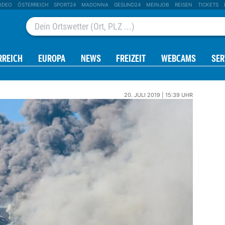
IDEO
ÖSTERREICH
SPORT24
MADONNA
GESUND24
MEINJOB
REISEN
TICKETS
RREICH
EUROPA
NEWS
FREIZEIT
WEBCAMS
SER
20. JULI 2019 | 15:39 UHR