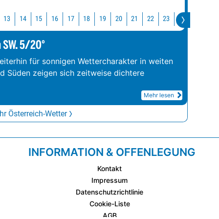
13
14
15
16
17
18
19
20
21
22
23
0
1
2
m SW. 5/20°
iterhin für sonnigen Wettercharakter in weiten
nd Süden zeigen sich zeitweise dichtere
Mehr lesen
r Österreich-Wetter
INFORMATION & OFFENLEGUNG
Kontakt
Impressum
Datenschutzrichtlinie
Cookie-Liste
AGB