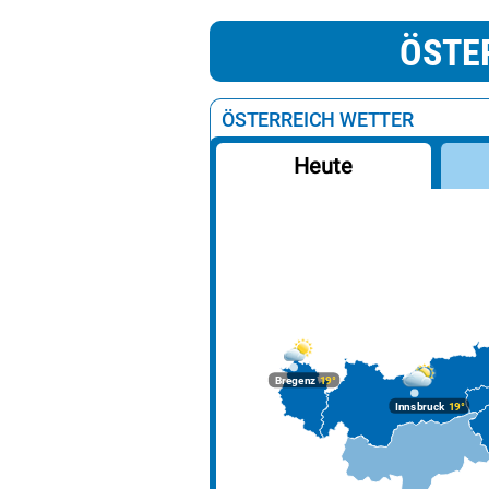
ÖSTE
ÖSTERREICH WETTER
Heute
Bregenz
19°
Innsbruck
19°