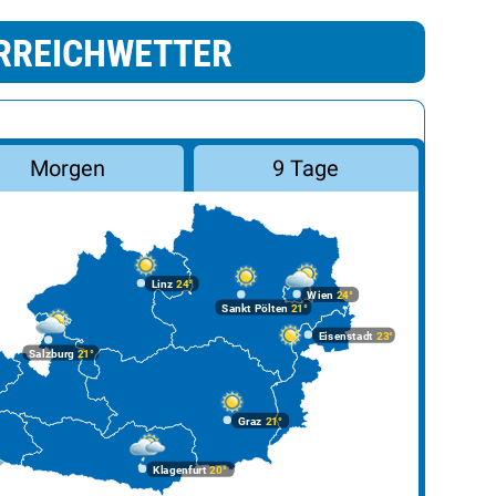
RREICHWETTER
Morgen
9 Tage
Linz
24°
Wien
24°
Sankt Pölten
21°
Eisenstadt
23°
Salzburg
21°
Graz
21°
Klagenfurt
20°