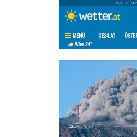
OE24
OE24 V
MENÜ
OE24.AT
ÖSTE
Wien
24°