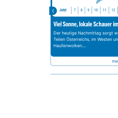
Jetzt
10
11
12
7
8
9
Viel Sonne, lokale Schauer i
Der heutige Nachmittag sorgt we
Teilen Österreichs, im Westen u
Haufenwolken.
...
meh