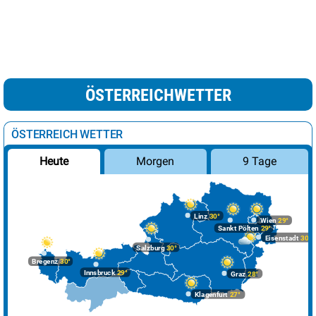
ÖSTERREICHWETTER
ÖSTERREICH WETTER
Morgen
9 Tage
Heute
Linz
30°
Wien
29°
Sankt Pölten
29°
Eisenstadt
30°
Salzburg
30°
Bregenz
30°
Innsbruck
29°
Graz
28°
Klagenfurt
27°