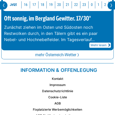
Jetzt
16
17
18
19
20
21
22
23
0
1
2
3
Oft sonnig, im Bergland Gewitter. 17/30°
Zunächst ziehen im Osten und Südosten noch
Restwolken durch, in den Tälern gibt es ein paar
Nebel- und Hochnebelfelder. Im Tagesverlauf
...
Mehr lesen
mehr Österreich-Wetter
INFORMATION & OFFENLEGUNG
Kontakt
Impressum
Datenschutzrichtlinie
Cookie-Liste
AGB
Fixplatzierte Werbemöglichkeiten