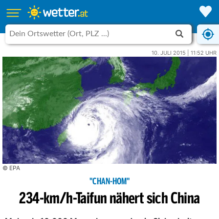
10. JULI 2015 | 11:52 UHR
© EPA
"CHAN-HOM"
234-km/h-Taifun nähert sich China