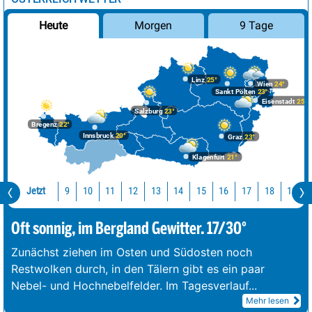
Morgen
9 Tage
Heute
Linz
25°
Wien
24°
Sankt Pölten
23°
Eisenstadt
25°
Salzburg
23°
Bregenz
22°
Innsbruck
20°
Graz
23°
Klagenfurt
21°
Jetzt
10
11
12
13
14
15
16
17
18
19
9
Oft sonnig, im Bergland Gewitter. 17/30°
Zunächst ziehen im Osten und Südosten noch
Restwolken durch, in den Tälern gibt es ein paar
Nebel- und Hochnebelfelder. Im Tagesverlauf
...
Mehr lesen