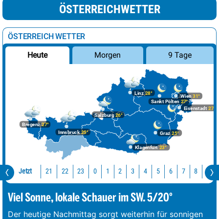
ÖSTERREICHWETTER
ÖSTERREICH WETTER
Morgen
9 Tage
Heute
Linz
28°
Wien
31°
Sankt Pölten
27°
Eisenstadt
27°
Salzburg
26°
Bregenz
27°
Innsbruck
25°
Graz
25°
Klagenfurt
23°
Jetzt
21
22
23
0
1
2
3
4
5
6
7
8
9
Viel Sonne, lokale Schauer im SW. 5/20°
Der heutige Nachmittag sorgt weiterhin für sonnigen