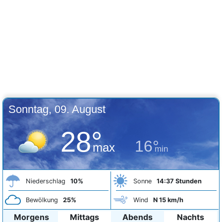
Sonntag, 09. August
28°
16°
max
min
Niederschlag
10%
Sonne
14:37 Stunden
Bewölkung
25%
Wind
N 15 km/h
Morgens
Mittags
Abends
Nachts