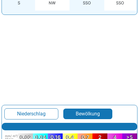
S
NW
SSO
SSO
Niederschlag
Bewölkung
mm/ m²/
0.02
0.04
0.16
0.4
0.7
2
4
>5
15min