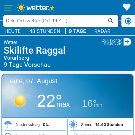
HEUTE
48 STUNDEN
9 TAGE
RADAR
+
Zu Favoriten
hinzufügen
Skilifte Raggal
Vorarlberg
Heute, 07. August
22°
16°
max
min
Niederschlag
0%
Sonne
14:43 Stunden