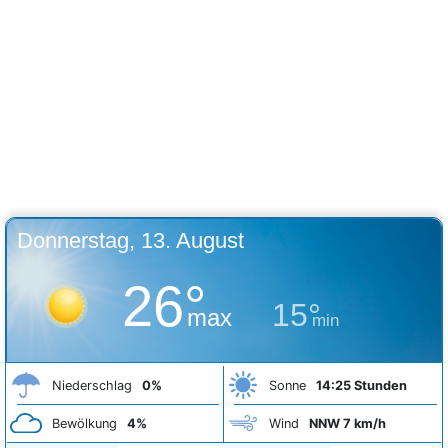
Donnerstag, 13. August
26°
15°
max
min
Niederschlag
0%
Sonne
14:25 Stunden
Bewölkung
4%
Wind
NNW 7 km/h