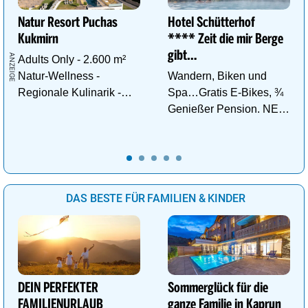
Natur Resort Puchas
Hotel Schütterhof
Kukmirn
**** Zeit die mir Berge
gibt…
Adults Only - 2.600 m²
Natur-Wellness -
Wandern, Biken und
Regionale Kulinarik -
Spa…Gratis E-Bikes, ¾
Ruhe & Erholung mitten
Genießer Pension. NEU:
im Grünen
DZ Deluxe – ab sofort
buchbar!
DAS BESTE FÜR FAMILIEN & KINDER
DEIN PERFEKTER
Sommerglück für die
FAMILIENURLAUB
ganze Familie in Kaprun