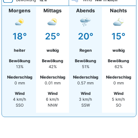
Morgens
Mittags
Abends
Nachts
18°
25°
20°
15°
heiter
wolkig
Regen
wolkig
Bewölkung
Bewölkung
Bewölkung
Bewölkung
13%
42%
51%
62%
Niederschlag
Niederschlag
Niederschlag
Niederschlag
0 mm
0.01 mm
0.57 mm
0 mm
Wind
Wind
Wind
Wind
4 km/h
6 km/h
3 km/h
5 km/h
SSO
NNW
SSW
SO