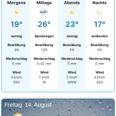
Morgens
Mittags
Abends
Nachts
19°
26°
23°
17°
sonnig
Sprühregen
sonnig
wolkenlos
Bewölkung
Bewölkung
Bewölkung
Bewölkung
3%
13%
5%
0%
Niederschlag
Niederschlag
Niederschlag
Niederschlag
0 mm
0.02 mm
0 mm
0 mm
Wind
Wind
Wind
Wind
4 km/h
7 km/h
3 km/h
4 km/h
SSO
W
WNW
SSO
Freitag, 14. August