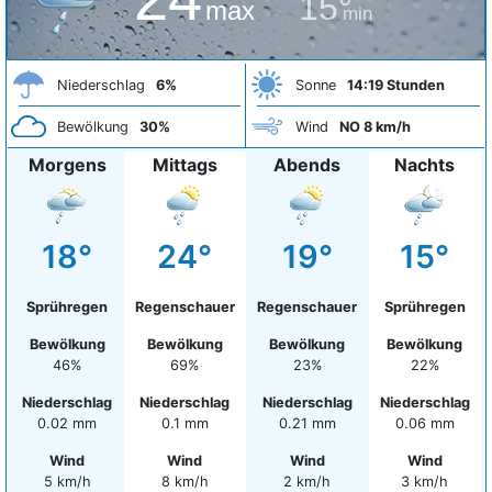
15°
max
min
Niederschlag
6%
Sonne
14:19 Stunden
Bewölkung
30%
Wind
NO 8 km/h
Morgens
Mittags
Abends
Nachts
18°
24°
19°
15°
Sprühregen
Regenschauer
Regenschauer
Sprühregen
Bewölkung
Bewölkung
Bewölkung
Bewölkung
46%
69%
23%
22%
Niederschlag
Niederschlag
Niederschlag
Niederschlag
0.02 mm
0.1 mm
0.21 mm
0.06 mm
Wind
Wind
Wind
Wind
5 km/h
8 km/h
2 km/h
3 km/h