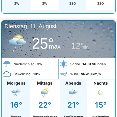
SW
SW
SSO
SSO
Dienstag, 11. August
25°
12°
max
min
Niederschlag
3%
Sonne
14:31 Stunden
Bewölkung
10%
Wind
NNW 9 km/h
Morgens
Mittags
Abends
Nachts
16°
22°
21°
15°
Regen
Regenschauer
Sprühregen
wolkenlos