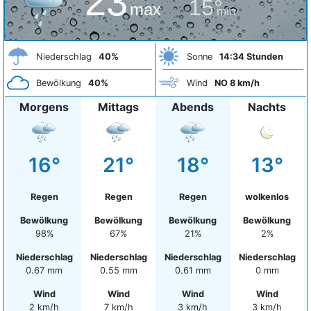
23°
15°
max
min
Niederschlag
40%
Sonne
14:34 Stunden
Bewölkung
40%
Wind
NO 8 km/h
Morgens
Mittags
Abends
Nachts
16°
21°
18°
13°
Regen
Regen
Regen
wolkenlos
Bewölkung
Bewölkung
Bewölkung
Bewölkung
98%
67%
21%
2%
Niederschlag
Niederschlag
Niederschlag
Niederschlag
0.67 mm
0.55 mm
0.61 mm
0 mm
Wind
Wind
Wind
Wind
2 km/h
7 km/h
3 km/h
3 km/h