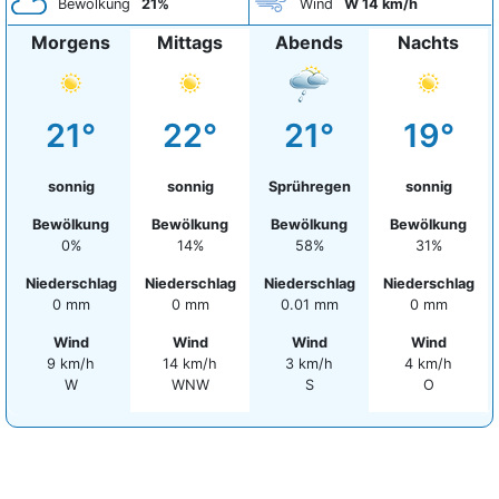
Bewölkung
21%
Wind
W 14 km/h
Morgens
Mittags
Abends
Nachts
21°
22°
21°
19°
sonnig
sonnig
Sprühregen
sonnig
Bewölkung
Bewölkung
Bewölkung
Bewölkung
0%
14%
58%
31%
Niederschlag
Niederschlag
Niederschlag
Niederschlag
0 mm
0 mm
0.01 mm
0 mm
Wind
Wind
Wind
Wind
9 km/h
14 km/h
3 km/h
4 km/h
W
WNW
S
O