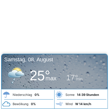
Samstag, 08. August
25°
17°
max
min
Niederschlag
0%
Sonne
14:39 Stunden
Bewölkung
0%
Wind
W 14 km/h