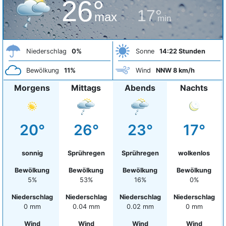
26°
17°
max
min
Niederschlag
0%
Sonne
14:22 Stunden
Bewölkung
11%
Wind
NNW 8 km/h
Morgens
Mittags
Abends
Nachts
20°
26°
23°
17°
sonnig
Sprühregen
Sprühregen
wolkenlos
Bewölkung
Bewölkung
Bewölkung
Bewölkung
5%
53%
16%
0%
Niederschlag
Niederschlag
Niederschlag
Niederschlag
0 mm
0.04 mm
0.02 mm
0 mm
Wind
Wind
Wind
Wind