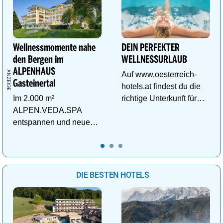
Wellnessmomente nahe
DEIN PERFEKTER
den Bergen im
WELLNESSURLAUB
ALPENHAUS
Auf www.oesterreich-
Gasteinertal
hotels.at findest du die
Im 2.000 m²
richtige Unterkunft für
ALPEN.VEDA.SPA
deinen perfekten
entspannen und neue
Wellnessurlaub!
Kraft im Tal der
Gesundheit tanken.
DIE BESTEN HOTELS