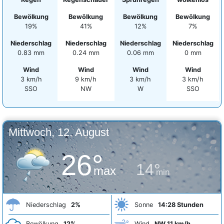
Bewölkung
Bewölkung
Bewölkung
Bewölkung
19%
41%
12%
7%
Niederschlag
Niederschlag
Niederschlag
Niederschlag
0.83 mm
0.24 mm
0.06 mm
0 mm
Wind
Wind
Wind
Wind
3 km/h
9 km/h
3 km/h
3 km/h
SSO
NW
W
SSO
Mittwoch, 12. August
26°
14°
max
min
Niederschlag
2%
Sonne
14:28 Stunden
Bewölkung
12%
Wind
NW 11 km/h