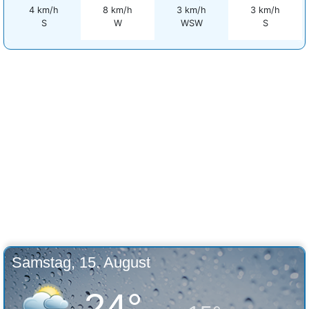
4 km/h
8 km/h
3 km/h
3 km/h
S
W
WSW
S
Samstag, 15. August
24°