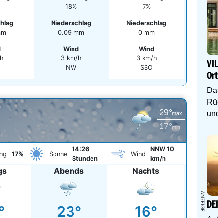
18%
7%
chlag
Niederschlag
Niederschlag
mm
0.09 mm
0 mm
d
Wind
Wind
/h
3 km/h
3 km/h
VIL
NW
SSO
Ort
Das
Rüc
29°
und
max
17°
min
14:26
NNW 10
ng
17%
Sonne
Wind
Stunden
km/h
gs
Abends
Nachts
DE
°
23°
16°