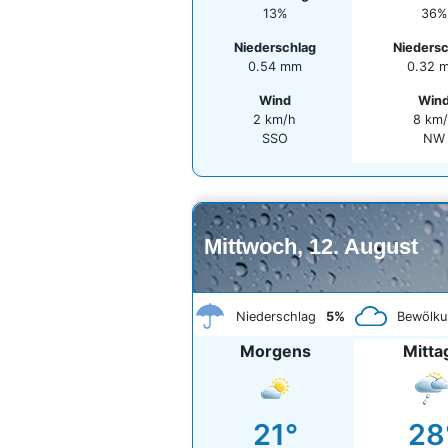
13%
36%
Niederschlag
Nieders
0.54 mm
0.32 
Wind
Win
2 km/h
8 km
SSO
NW
Mittwoch, 12. August
Niederschlag
5%
Bewölku
Morgens
Mitta
21°
28