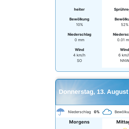
heiter
Sprühre
Bewölkung
Bewölk
10%
52%
Niederschlag
Niedersc
0 mm
0.01 
Wind
Win
4 km/h
6 km/
SO
NN
Donnerstag, 13. August
Niederschlag
0%
Bewölk
Morgens
Mitta