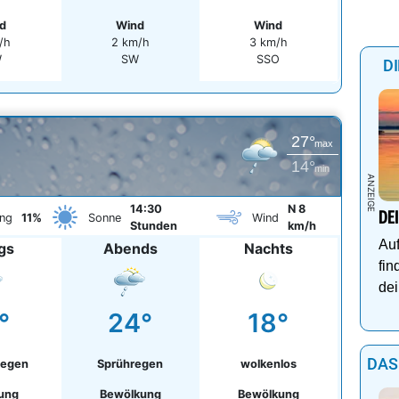
d
Wind
Wind
/h
2 km/h
3 km/h
W
SW
SSO
D
27°
max
14°
min
14:30
N 8
DE
ng
11%
Sonne
Wind
Stunden
km/h
Auf
gs
Abends
Nachts
fin
dei
°
24°
18°
DAS
Regen
Sprühregen
wolkenlos
ung
Bewölkung
Bewölkung