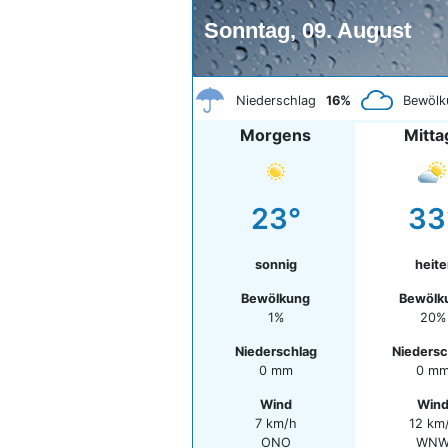
Sonntag, 09. August
Niederschlag
16%
Bewölk
Morgens
Mitta
23°
33
sonnig
heite
Bewölkung
Bewölk
1%
20%
Niederschlag
Niedersc
0 mm
0 m
Wind
Win
7 km/h
12 km
ONO
WN