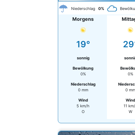
Niederschlag
0%
Bewölk
Morgens
Mitta
19°
29
sonnig
sonni
Bewölkung
Bewölk
0%
0%
Niederschlag
Niedersc
0 mm
0 m
Wind
Win
5 km/h
11 km
O
W