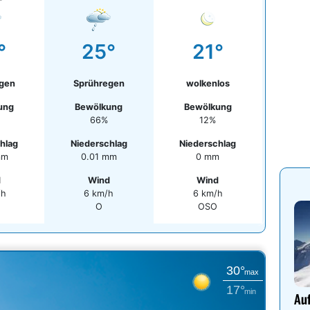
°
25°
21°
egen
Sprühregen
wolkenlos
ung
Bewölkung
Bewölkung
66%
12%
hlag
Niederschlag
Niederschlag
mm
0.01 mm
0 mm
d
Wind
Wind
/h
6 km/h
6 km/h
O
OSO
30°
max
17°
min
Auf