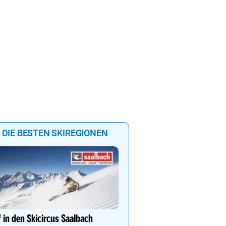
DIE BESTEN SKIREGIONEN
Lech Zürs – Skifahren i
von Österreichs größtem
 in den Skicircus Saalbach
Grenzenlose Freiheit, alp