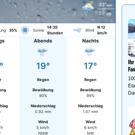
33°
max
19°
min
14:35
N 12
ung
35%
Sonne
Wind
Stunden
km/h
gs
Abends
Nachts
Ihr
°
19°
17°
Fam
10
r
Regen
Regen
Eta
ung
Bewölkung
Bewölkung
Da
90%
99%
hlag
Niederschlag
Niederschlag
m
0.92 mm
1.07 mm
d
Wind
Wind
/h
5 km/h
6 km/h
W
NNW
NW