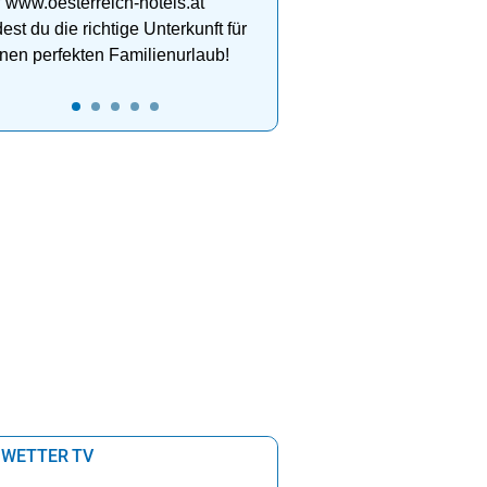
 www.oesterreich-hotels.at
dest du die richtige Unterkunft für
nen perfekten Familienurlaub!
 WETTER TV