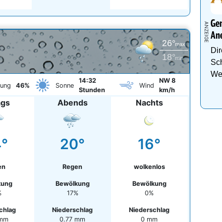
Gen
An
26°
max
Dir
18°
min
Sch
We
14:32
NW 8
kung
46%
Sonne
Wind
Stunden
km/h
ags
Abends
Nachts
°
20°
16°
en
Regen
wolkenlos
kung
Bewölkung
Bewölkung
%
17%
0%
chlag
Niederschlag
Niederschlag
 mm
0.77 mm
0 mm