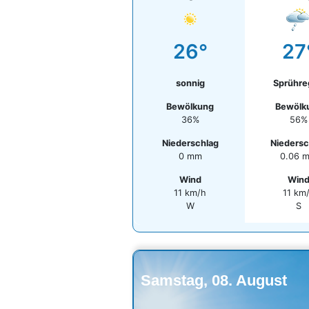
26°
27
sonnig
Sprühr
Bewölkung
Bewölk
36%
56%
Niederschlag
Niedersc
0 mm
0.06 
Wind
Win
11 km/h
11 km
W
S
Samstag, 08. August