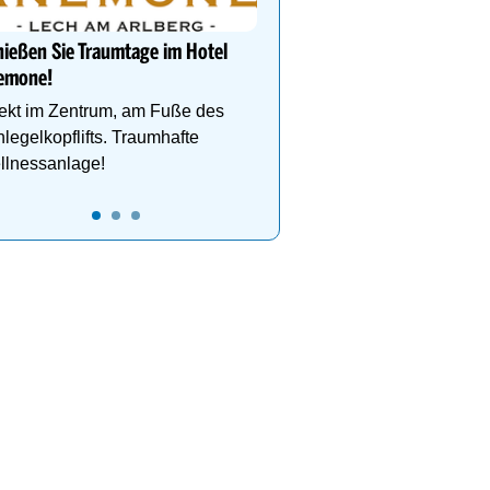
Herzen von Hintertux
ießen Sie Traumtage im Hotel
emone!
ekt im Zentrum, am Fuße des
legelkopflifts. Traumhafte
llnessanlage!