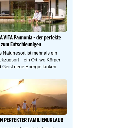
Sommerlicher Spaß im F
Wem das Schwimmbad 
A VITA Pannonia - der perfekte
langweilig ist, kühlt sich
 zum Entschleunigen
Biberburg, Krokobahn &
 Naturresort ist mehr als ein
kzugsort – ein Ort, wo Körper
 Geist neue Energie tanken.
Ihr Traumurlaub für die 
Familie
1000m² Wellnessbereich
Etagen, Whirlpool auf de
Dachterrasse, 4 Them
IN PERFEKTER FAMILIENURLAUB