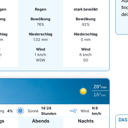
Auf
fin
gen
Regen
stark bewölkt
dei
ung
Bewölkung
Bewölkung
76%
92%
hlag
Niederschlag
Niederschlag
mm
1.02 mm
0 mm
d
Wind
Wind
h
1 km/h
6 km/h
W
WSW
SO
28°
max
16°
min
14:24
N 8
ung
4%
Sonne
Wind
Stunden
km/h
DAS
gs
Abends
Nachts