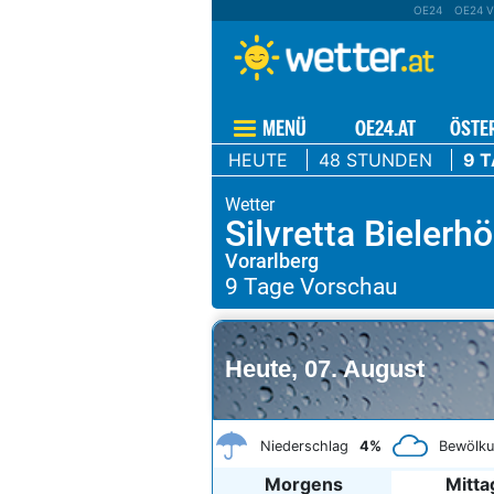
OE24
OE24 V
MENÜ
OE24.AT
ÖSTE
HEUTE
48 STUNDEN
9 
Silvretta Bieler
Vorarlberg
Heute, 07. August
Niederschlag
4%
Bewölk
Morgens
Mitta