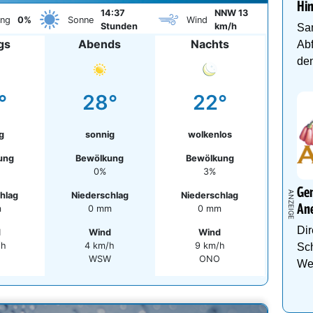
Hi
14:37
NNW 13
ung
0%
Sonne
Wind
Stunden
km/h
Sa
gs
Abends
Nachts
Abf
den
°
28°
22°
g
sonnig
wolkenlos
ung
Bewölkung
Bewölkung
0%
3%
Gen
hlag
Niederschlag
Niederschlag
An
m
0 mm
0 mm
Dir
d
Wind
Wind
/h
4 km/h
9 km/h
Sch
WSW
ONO
We