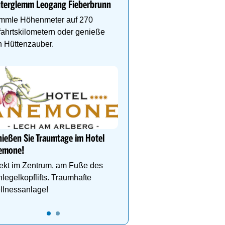
nterglemm Leogang Fieberbrunn
und gelebte Skikultur in
grandioser Natur. Jetzt 
mmle Höhenmeter auf 270
ahrtskilometern oder genieße
 Hüttenzauber.
DEIN PERFEKTER SKIUR
Auf www.oesterreich-hot
findest du die richtige Un
deinen perfekten Skiurl
ießen Sie Traumtage im Hotel
emone!
ekt im Zentrum, am Fuße des
legelkopflifts. Traumhafte
llnessanlage!