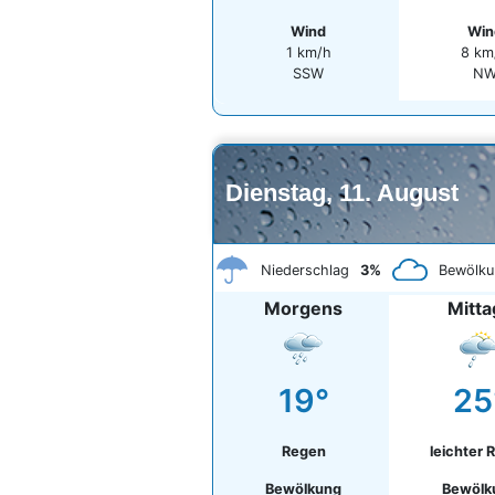
Wind
Win
1 km/h
8 km
SSW
N
Dienstag, 11. August
Niederschlag
3%
Bewölku
Morgens
Mitta
19°
25
Regen
leichter 
Bewölkung
Bewölk