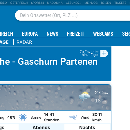
IDEO
ÖSTERREICH
SPORT24
MADONNA
GESUND24
MEINJOB
REISEN
TICKETS
RREICH
EUROPA
NEWS
FREIZEIT
WEBCAMS
SER
TAGE
RADAR
+
Zu Favoriten
hinzufügen
höhe - Gaschurn Partenen
27°
max
18°
min
14:41
SO 11
ung
46%
Sonne
Wind
Stunden
km/h
gs
Abends
Nachts