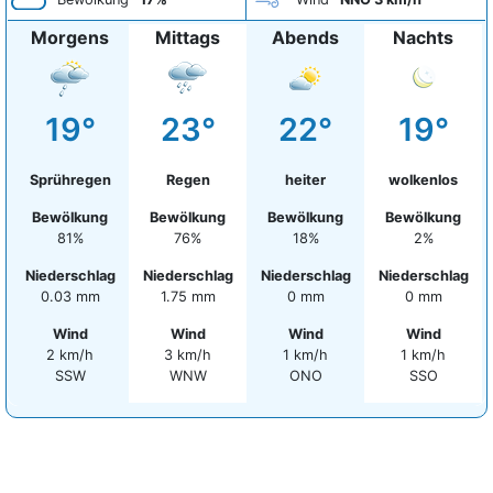
Morgens
Mittags
Abends
Nachts
19°
23°
22°
19°
Sprühregen
Regen
heiter
wolkenlos
Bewölkung
Bewölkung
Bewölkung
Bewölkung
81%
76%
18%
2%
Niederschlag
Niederschlag
Niederschlag
Niederschlag
0.03 mm
1.75 mm
0 mm
0 mm
Wind
Wind
Wind
Wind
2 km/h
3 km/h
1 km/h
1 km/h
SSW
WNW
ONO
SSO