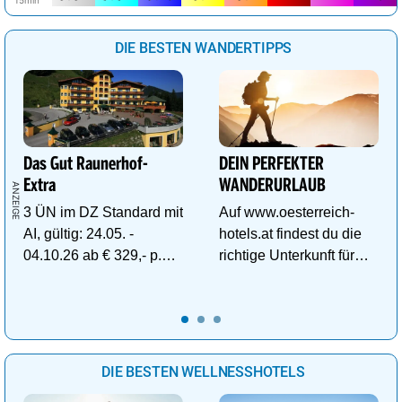
DIE BESTEN WANDERTIPPS
Das Gut Raunerhof-
DEIN PERFEKTER
Extra
WANDERURLAUB
3 ÜN im DZ Standard mit
Auf www.oesterreich-
AI, gültig: 24.05. -
hotels.at findest du die
04.10.26 ab € 329,- p.P.
richtige Unterkunft für
inkl. Gratis Dachstein-
deinen perfekten
Sommercard.
Wanderurlaub!
DIE BESTEN WELLNESSHOTELS