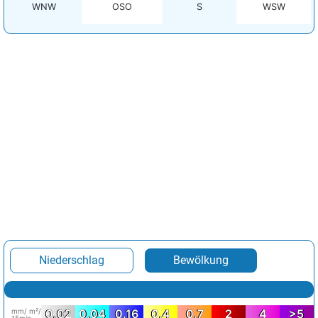
WNW
OSO
S
WSW
Niederschlag
Bewölkung
mm/ m²/
0.02
0.04
0.16
0.4
0.7
2
4
>5
15min