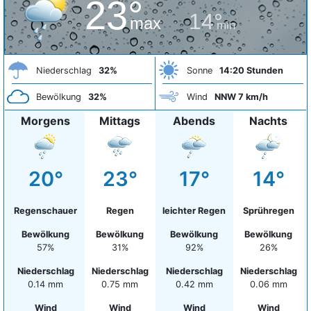
23°
14°
max
min
Niederschlag
32%
Sonne
14:20 Stunden
Bewölkung
32%
Wind
NNW 7 km/h
Morgens
Mittags
Abends
Nachts
20°
23°
17°
14°
Regenschauer
Regen
leichter Regen
Sprühregen
Bewölkung
Bewölkung
Bewölkung
Bewölkung
57%
31%
92%
26%
Niederschlag
Niederschlag
Niederschlag
Niederschlag
0.14 mm
0.75 mm
0.42 mm
0.06 mm
Wind
Wind
Wind
Wind