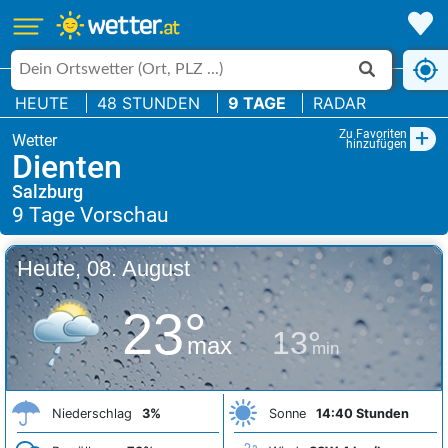
HEUTE
48 STUNDEN
9 TAGE
RADAR
+
Zu Favoriten
hinzufügen
Dienten
Salzburg
Heute, 08. August
23°
13°
max
min
Niederschlag
3%
Sonne
14:40 Stunden