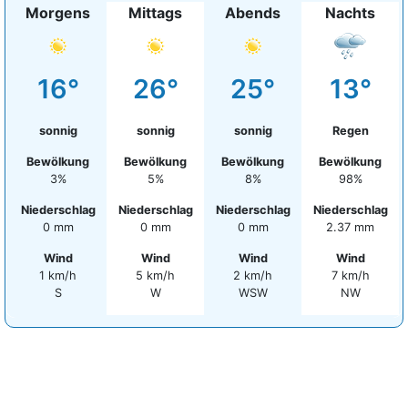
Morgens
Mittags
Abends
Nachts
16°
26°
25°
13°
sonnig
sonnig
sonnig
Regen
Bewölkung
Bewölkung
Bewölkung
Bewölkung
3%
5%
8%
98%
Niederschlag
Niederschlag
Niederschlag
Niederschlag
0 mm
0 mm
0 mm
2.37 mm
Wind
Wind
Wind
Wind
1 km/h
5 km/h
2 km/h
7 km/h
S
W
WSW
NW