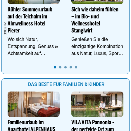
Kühler Sommerurlaub
Sich wie daheim fühlen
auf der Teichalm im
– im Bio- und
Almwellness Hotel
Wellnesshotel
Pierer
Stanglwirt
Wo sich Natur,
Genießen Sie die
Entspannung, Genuss &
einzigartige Kombination
Achtsamkeit auf
aus Natur, Luxus, Sport,
einzigartige Weise
Wellness und Erholung.
begegnen.
DAS BESTE FÜR FAMILIEN & KINDER
Familienurlaub im
VILA VITA Pannonia -
Aparthotel ALPENHAUS
der perfekte Ort zum