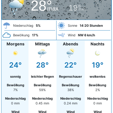
28°
19°
max
min
Niederschlag
5%
Sonne
14:20 Stunden
Bewölkung
17%
Wind
NW 6 km/h
Morgens
Mittags
Abends
Nachts
24°
28°
22°
19°
sonnig
leichter Regen
Regenschauer
wolkenlos
Bewölkung
Bewölkung
Bewölkung
Bewölkung
7%
59%
38%
2%
Niederschlag
Niederschlag
Niederschlag
Niederschlag
0 mm
0.45 mm
0.24 mm
0 mm
Wind
Wind
Wind
Wind