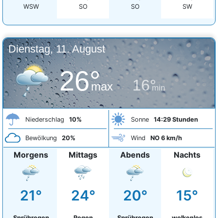
WSW
SO
SO
SW
Dienstag, 11. August
26°
16°
max
min
Niederschlag
10%
Sonne
14:29 Stunden
Bewölkung
20%
Wind
NO 6 km/h
Morgens
Mittags
Abends
Nachts
21°
24°
20°
15°
Sprühregen
Regen
Sprühregen
wolkenlos