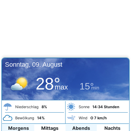
Sonntag, 09. August
28°
15°
max
min
Niederschlag
8%
Sonne
14:34 Stunden
Bewölkung
14%
Wind
O 7 km/h
Morgens
Mittags
Abends
Nachts