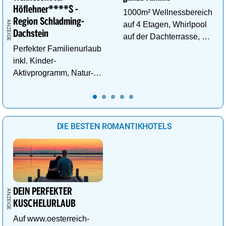
Höflehner****S -
1000m² Wellnessbereich
Region Schladming-
auf 4 Etagen, Whirlpool
Dachstein
auf der Dachterrasse, 4
Perfekter Familienurlaub
ThemenSaunen
inkl. Kinder-
Aktivprogramm, Natur-
Abenteuer, Alpakas Meet
& Greet, Familien-Spa
uvm.
DIE BESTEN ROMANTIKHOTELS
DEIN PERFEKTER
KUSCHELURLAUB
Auf www.oesterreich-