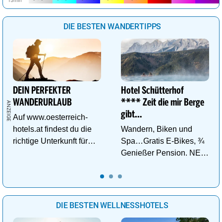
DIE BESTEN WANDERTIPPS
DEIN PERFEKTER
Hotel Schütterhof
WANDERURLAUB
**** Zeit die mir Berge
gibt…
Auf www.oesterreich-
hotels.at findest du die
Wandern, Biken und
richtige Unterkunft für
Spa…Gratis E-Bikes, ¾
deinen perfekten
Genießer Pension. NEU:
Wanderurlaub!
DZ Deluxe – ab sofort
buchbar!
DIE BESTEN WELLNESSHOTELS