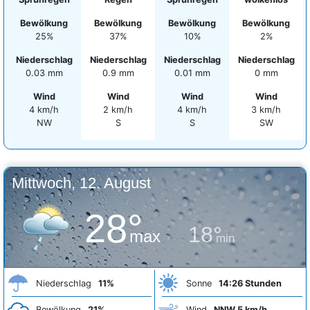
Bewölkung
Bewölkung
Bewölkung
Bewölkung
25%
37%
10%
2%
Niederschlag
Niederschlag
Niederschlag
Niederschlag
0.03 mm
0.9 mm
0.01 mm
0 mm
Wind
Wind
Wind
Wind
4 km/h
2 km/h
4 km/h
3 km/h
NW
S
S
SW
Mittwoch, 12. August
28°
18°
max
min
Niederschlag
11%
Sonne
14:26 Stunden
Bewölkung
21%
Wind
NNW 5 km/h