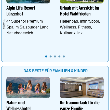
Alpin Life Resort
Urlaub mit Aussicht im
Lürzerhof
Hotel Waldfrieden
4* Superior Premium
Hallenbad, Infinitypool,
Spa im Salzburger Land.
Wellness, Fitness,
Naturbadeteich,
Kulinarik, inkl.
Eventsauna, Gourmet
Schladming - Dachstein
und Wein.
Sommercard,
Wandergebiet.
DAS BESTE FÜR FAMILIEN & KINDER
Natur- und
Ihr Traumurlaub für die
Wellnesshotel
ganze Familie