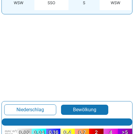
WSW
SSO
S
WSW
Niederschlag
Bewölkung
mm/ m²/
0.02
0.04
0.16
0.4
0.7
2
4
>5
15min