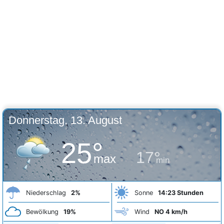
Donnerstag, 13. August
25°
17°
max
min
Niederschlag
2%
Sonne
14:23 Stunden
Bewölkung
19%
Wind
NO 4 km/h