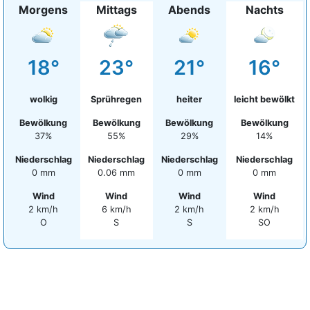
Morgens
Mittags
Abends
Nachts
18°
23°
21°
16°
wolkig
Sprühregen
heiter
leicht bewölkt
Bewölkung
Bewölkung
Bewölkung
Bewölkung
37%
55%
29%
14%
Niederschlag
Niederschlag
Niederschlag
Niederschlag
0 mm
0.06 mm
0 mm
0 mm
Wind
Wind
Wind
Wind
2 km/h
6 km/h
2 km/h
2 km/h
O
S
S
SO