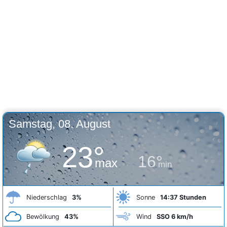
Samstag, 08. August
23°
16°
max
min
Niederschlag
3%
Sonne
14:37 Stunden
Bewölkung
43%
Wind
SSO 6 km/h