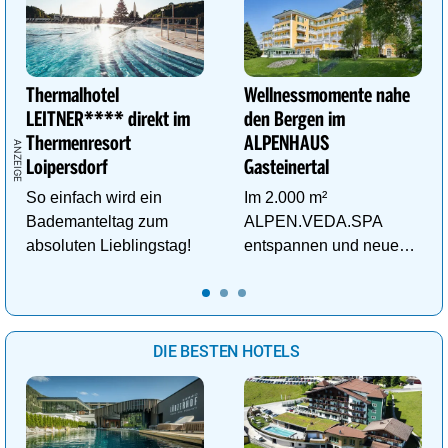
Thermalhotel
Wellnessmomente nahe
LEITNER**** direkt im
den Bergen im
Thermenresort
ALPENHAUS
Loipersdorf
Gasteinertal
So einfach wird ein
Im 2.000 m²
Bademanteltag zum
ALPEN.VEDA.SPA
absoluten Lieblingstag!
entspannen und neue
Kraft im Tal der
Gesundheit tanken.
DIE BESTEN HOTELS