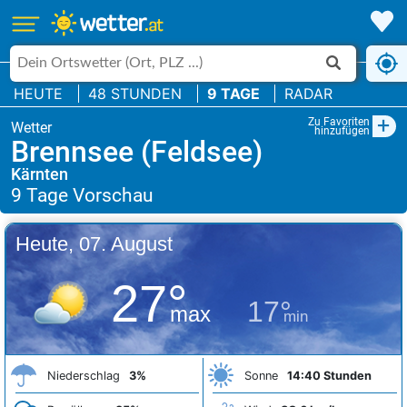
HEUTE
48 STUNDEN
9 TAGE
RADAR
+
Zu Favoriten
hinzufügen
Brennsee (Feldsee)
Kärnten
Heute, 07. August
27°
17°
max
min
Niederschlag
3%
Sonne
14:40 Stunden