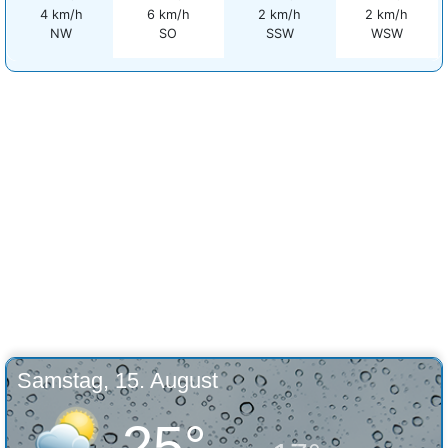
4 km/h
6 km/h
2 km/h
2 km/h
NW
SO
SSW
WSW
Samstag, 15. August
25°