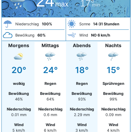
24°
17°
max
min
Niederschlag
100%
Sonne
14:31 Stunden
Bewölkung
60%
Wind
NO 6 km/h
Morgens
Mittags
Abends
Nachts
20°
24°
18°
15°
wolkig
Regen
Regen
Sprühregen
Bewölkung
Bewölkung
Bewölkung
Bewölkung
46%
64%
93%
99%
Niederschlag
Niederschlag
Niederschlag
Niederschlag
0.01 mm
0.6 mm
2.29 mm
0.09 mm
Wind
Wind
Wind
Wind
5 km/h
6 km/h
3 km/h
4 km/h