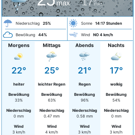
17°
max
min
Niederschlag
25%
Sonne
14:17 Stunden
Bewölkung
44%
Wind
NO 4 km/h
Morgens
Mittags
Abends
Nachts
22°
25°
21°
17°
heiter
leichter Regen
Regen
wolkig
Bewölkung
Bewölkung
Bewölkung
Bewölkung
33%
63%
96%
54%
Niederschlag
Niederschlag
Niederschlag
Niederschlag
0 mm
0.47 mm
0.58 mm
0 mm
Wind
Wind
Wind
Wind
3 km/h
4 km/h
3 km/h
3 km/h