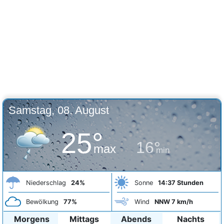
Samstag, 08. August
25°
16°
max
min
Niederschlag
24%
Sonne
14:37 Stunden
Bewölkung
77%
Wind
NNW 7 km/h
Morgens
Mittags
Abends
Nachts