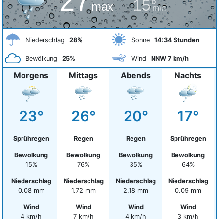
27°
15°
max
min
Niederschlag
28%
Sonne
14:34 Stunden
Bewölkung
25%
Wind
NNW 7 km/h
Morgens
Mittags
Abends
Nachts
23°
26°
20°
17°
Sprühregen
Regen
Regen
Sprühregen
Bewölkung
Bewölkung
Bewölkung
Bewölkung
15%
76%
35%
64%
Niederschlag
Niederschlag
Niederschlag
Niederschlag
0.08 mm
1.72 mm
2.18 mm
0.09 mm
Wind
Wind
Wind
Wind
4 km/h
7 km/h
4 km/h
3 km/h