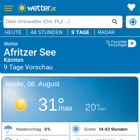
HEUTE
48 STUNDEN
9 TAGE
RADAR
+
Zu Favoriten
hinzufügen
Afritzer See
Kärnten
Heute, 06. August
31°
20°
max
min
Niederschlag
0%
Sonne
14:42 Stunden