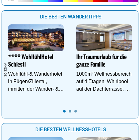
DIE BESTEN WANDERTIPPS
**** WohlfühlHotel
Ihr Traumurlaub für die
Schiestl
ganze Familie
Wohlfühl-& Wanderhotel
1000m² Wellnessbereich
in Fügen/Zillertal,
auf 4 Etagen, Whirlpool
inmitten der Wander- &
auf der Dachterrasse, 4
Skigebiete Spieljoch und
ThemenSaunen
Hochfügen
DIE BESTEN WELLNESSHOTELS