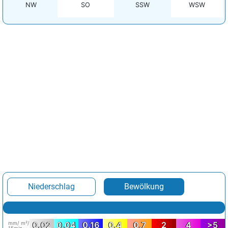
NW
SO
SSW
WSW
Niederschlag
Bewölkung
mm/ m²/
0.02
0.04
0.16
0.4
0.7
2
4
>5
15min