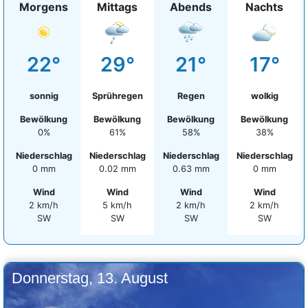
Morgens
Mittags
Abends
Nachts
22°
29°
21°
17°
sonnig
Sprühregen
Regen
wolkig
Bewölkung
Bewölkung
Bewölkung
Bewölkung
0%
61%
58%
38%
Niederschlag
Niederschlag
Niederschlag
Niederschlag
0 mm
0.02 mm
0.63 mm
0 mm
Wind
Wind
Wind
Wind
2 km/h
5 km/h
2 km/h
2 km/h
SW
SW
SW
SW
Donnerstag, 13. August