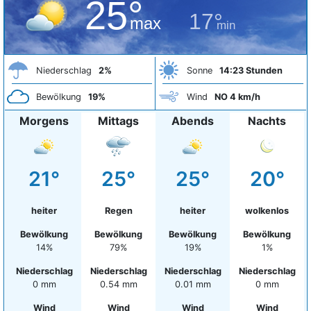
25°
17°
max
min
Niederschlag
2%
Sonne
14:23 Stunden
Bewölkung
19%
Wind
NO 4 km/h
Morgens
Mittags
Abends
Nachts
21°
25°
25°
20°
heiter
Regen
heiter
wolkenlos
Bewölkung
Bewölkung
Bewölkung
Bewölkung
14%
79%
19%
1%
Niederschlag
Niederschlag
Niederschlag
Niederschlag
0 mm
0.54 mm
0.01 mm
0 mm
Wind
Wind
Wind
Wind