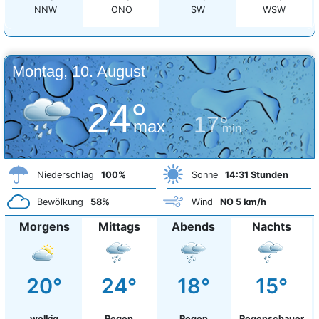
NNW
ONO
SW
WSW
Montag, 10. August
24°
17°
max
min
Niederschlag
100%
Sonne
14:31 Stunden
Bewölkung
58%
Wind
NO 5 km/h
Morgens
Mittags
Abends
Nachts
20°
24°
18°
15°
wolkig
Regen
Regen
Regenschauer