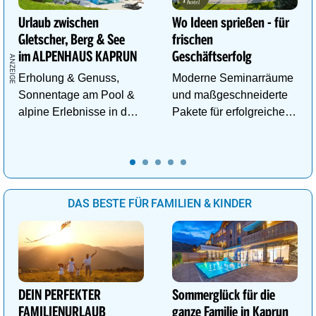
Urlaub zwischen
Wo Ideen sprießen - für
Gletscher, Berg & See
frischen
im ALPENHAUS KAPRUN
Geschäftserfolg
Erholung & Genuss,
Moderne Seminarräume
Sonnentage am Pool &
und maßgeschneiderte
alpine Erlebnisse in den
Pakete für erfolgreiche
Bergen im ALPENHAUS
Tagungen!
KAPRUN
DAS BESTE FÜR FAMILIEN & KINDER
DEIN PERFEKTER
Sommerglück für die
FAMILIENURLAUB
ganze Familie in Kaprun