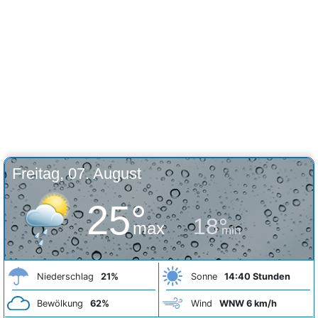
Freitag, 07. August
25°
18°
max
min
Niederschlag
21%
Sonne
14:40 Stunden
Bewölkung
62%
Wind
WNW 6 km/h