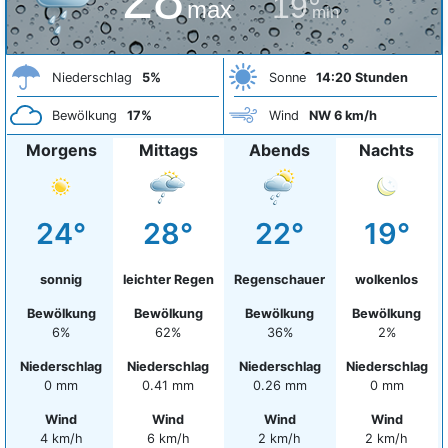
19°
max
min
Niederschlag
5%
Sonne
14:20 Stunden
Bewölkung
17%
Wind
NW 6 km/h
Morgens
Mittags
Abends
Nachts
24°
28°
22°
19°
sonnig
leichter Regen
Regenschauer
wolkenlos
Bewölkung
Bewölkung
Bewölkung
Bewölkung
6%
62%
36%
2%
Niederschlag
Niederschlag
Niederschlag
Niederschlag
0 mm
0.41 mm
0.26 mm
0 mm
Wind
Wind
Wind
Wind
4 km/h
6 km/h
2 km/h
2 km/h