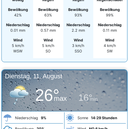
Bewölkung
Bewölkung
Bewölkung
Bewölkung
42%
63%
93%
99%
Niederschlag
Niederschlag
Niederschlag
Niederschlag
0.01 mm
0.57 mm
2.2 mm
0.11 mm
Wind
Wind
Wind
Wind
5 km/h
5 km/h
3 km/h
4 km/h
WSW
SO
SSO
SW
Dienstag, 11. August
26°
16°
max
min
Niederschlag
9%
Sonne
14:29 Stunden
Bewölkung
20%
Wind
NO 6 km/h