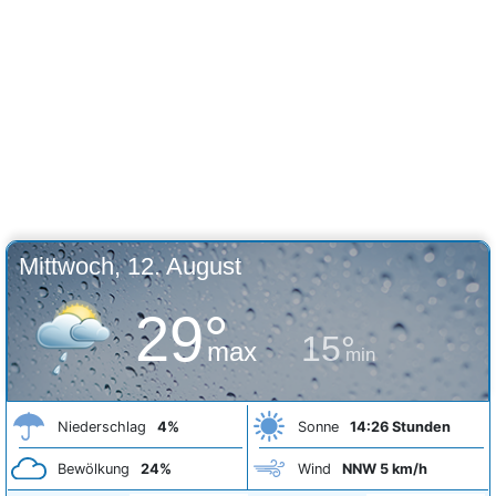
Mittwoch, 12. August
29°
15°
max
min
Niederschlag
4%
Sonne
14:26 Stunden
Bewölkung
24%
Wind
NNW 5 km/h