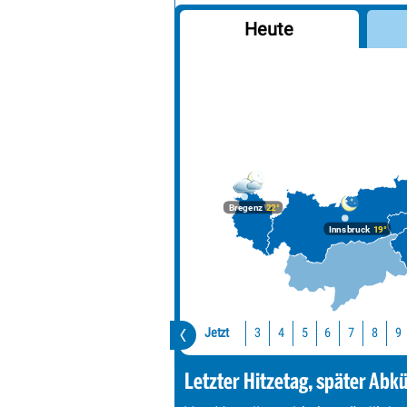
Heute
Bregenz
22°
Innsbruck
19°
Jetzt
3
4
5
6
7
8
9
Letzter Hitzetag, später Abk