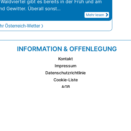
 Waldviertel gibt es bereits in der Früh und am
d Gewitter. Überall sonst
...
Mehr lesen
r Österreich-Wetter
INFORMATION & OFFENLEGUNG
Kontakt
Impressum
Datenschutzrichtlinie
Cookie-Liste
AGB
Fixplatzierte Werbemöglichkeiten
AGB für Werbeeinschaltungen
wetter.at Partner (Messstation & WetterCam)
Cookie Einstellungen und Widerruf