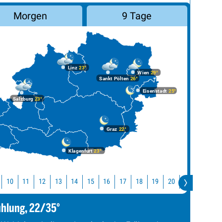
Morgen
9 Tage
Linz
23°
Wien
29°
Sankt Pölten
26°
Eisenstadt
25°
Salzburg
23°
Graz
22°
Klagenfurt
23°
10
11
12
13
14
15
16
17
18
19
20
21
22
2
ühlung, 22/35°