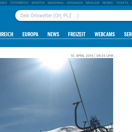
IDEO
ÖSTERREICH
SPORT24
MADONNA
GESUND24
MEINJOB
REISEN
TICKETS
RREICH
EUROPA
NEWS
FREIZEIT
WEBCAMS
SER
10. APRIL 2014 | 09:25 UHR