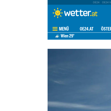
OE24
OE24 V
MENÜ
OE24.AT
ÖSTE
Wien
29°