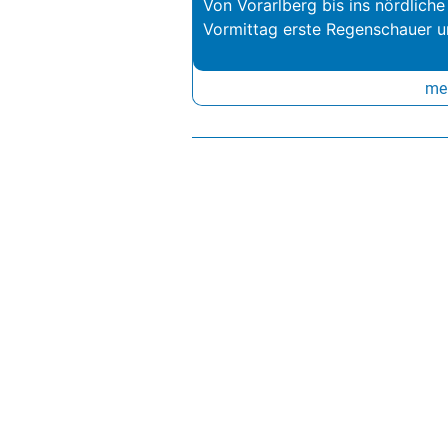
Von Vorarlberg bis ins nördliche
Vormittag erste Regenschauer un
meh