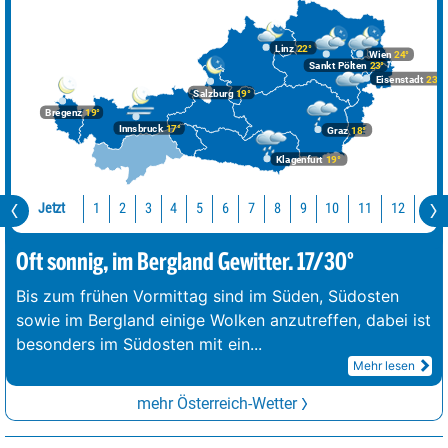
Linz
22°
Wien
24°
Sankt Pölten
23°
Eisenstadt
23°
Salzburg
19°
Bregenz
19°
Innsbruck
17°
Graz
18°
Klagenfurt
19°
Jetzt
10
11
12
13
1
2
3
4
5
6
7
8
9
Oft sonnig, im Bergland Gewitter. 17/30°
Bis zum frühen Vormittag sind im Süden, Südosten
sowie im Bergland einige Wolken anzutreffen, dabei ist
besonders im Südosten mit ein
...
Mehr lesen
mehr Österreich-Wetter