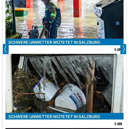
SCHWERE UNWETTER WÜTETET IN SALZBURG
© APA
SCHWERE UNWETTER WÜTETET IN SALZBURG
© APA