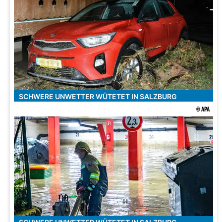
SCHWERE UNWETTER WÜTETET IN SALZBURG
© APA