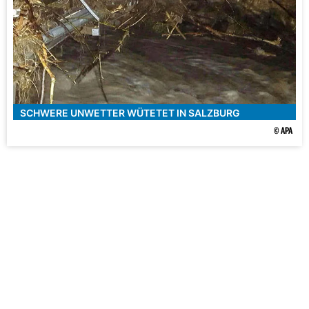
SCHWERE UNWETTER WÜTETET IN SALZBURG
© APA