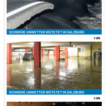
SCHWERE UNWETTER WÜTETET IN SALZBURG
© APA
SCHWERE UNWETTER WÜTETET IN SALZBURG
© APA