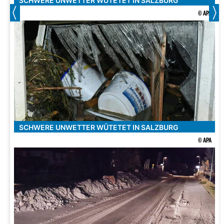
SCHWERE UNWETTER WÜTETET IN SALZBURG
© APA
SCHWERE UNWETTER WÜTETET IN SALZBURG
© APA