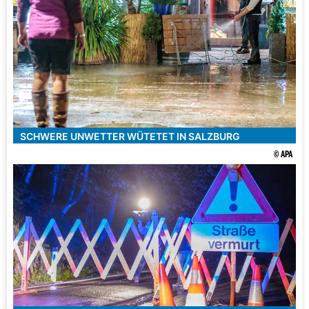
SCHWERE UNWETTER WÜTETET IN SALZBURG
© APA