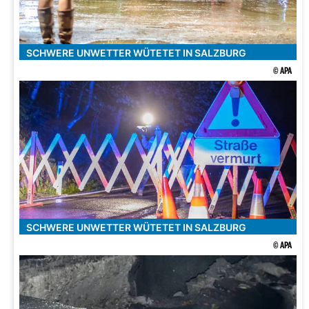
SCHWERE UNWETTER WÜTETET IN SALZBURG
© APA
SCHWERE UNWETTER WÜTETET IN SALZBURG
© APA