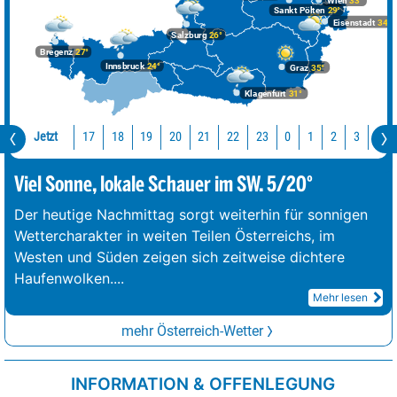
Wien
33°
Sankt Pölten
29°
Eisenstadt
34°
Salzburg
26°
Bregenz
27°
Innsbruck
24°
Graz
35°
Klagenfurt
31°
Jetzt
17
18
19
20
21
22
23
0
1
2
3
4
Viel Sonne, lokale Schauer im SW. 5/20°
Der heutige Nachmittag sorgt weiterhin für sonnigen
Wettercharakter in weiten Teilen Österreichs, im
Westen und Süden zeigen sich zeitweise dichtere
Haufenwolken.
...
Mehr lesen
mehr Österreich-Wetter
INFORMATION & OFFENLEGUNG