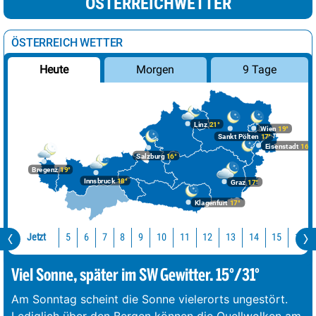
ÖSTERREICHWETTER
ÖSTERREICH WETTER
Morgen
9 Tage
Heute
Linz
21°
Wien
19°
Sankt Pölten
17°
Eisenstadt
16°
Salzburg
16°
Bregenz
19°
Innsbruck
18°
Graz
17°
Klagenfurt
17°
Jetzt
10
11
12
13
14
15
16
5
6
7
8
9
Viel Sonne, später im SW Gewitter. 15°/31°
Am Sonntag scheint die Sonne vielerorts ungestört.
Lediglich über den Bergen können die Quellwolken am