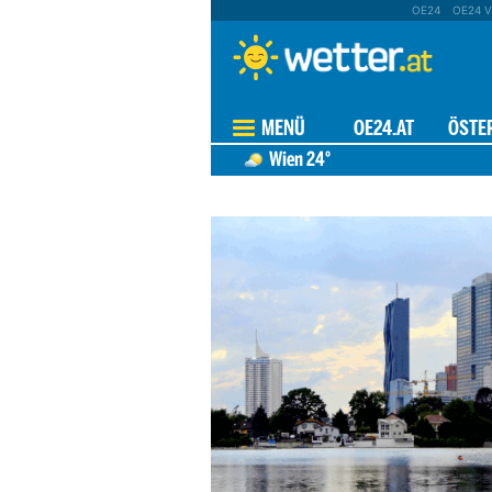
OE24
OE24 V
MENÜ
OE24.AT
ÖSTE
HEUTE
48 STUNDEN
9 T
Wien
24°