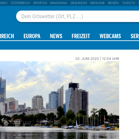
IDEO
ÖSTERREICH
SPORT24
MADONNA
GESUND24
MEINJOB
REISEN
TICKETS
RREICH
EUROPA
NEWS
FREIZEIT
WEBCAMS
SER
AGE
RADAR
02. JUNI 2020 | 12:04 UHR