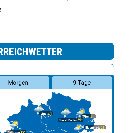
B
RREICHWETTER
Morgen
9 Tage
Linz
23°
Wien
24°
Sankt Pölten
22°
Eisenstadt
23°
Salzburg
23°