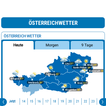
ÖSTERREICHWETTER
ÖSTERREICH WETTER
Morgen
9 Tage
Heute
Linz
27°
Wien
29°
Sankt Pölten
29°
Eisenstadt
30°
Salzburg
25°
Bregenz
27°
Innsbruck
23°
Graz
31°
Klagenfurt
28°
Jetzt
14
15
16
17
18
19
20
21
22
23
0