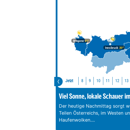
Bregenz
21°
Innsbruck
20°
Jetzt
10
11
12
13
8
9
Viel Sonne, lokale Schauer i
Der heutige Nachmittag sorgt we
Teilen Österreichs, im Westen u
Haufenwolken.
...