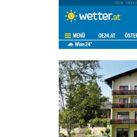
OE24
OE24 V
MENÜ
OE24.AT
ÖSTE
HEUTE
48 STUNDEN
9 T
Wien
24°