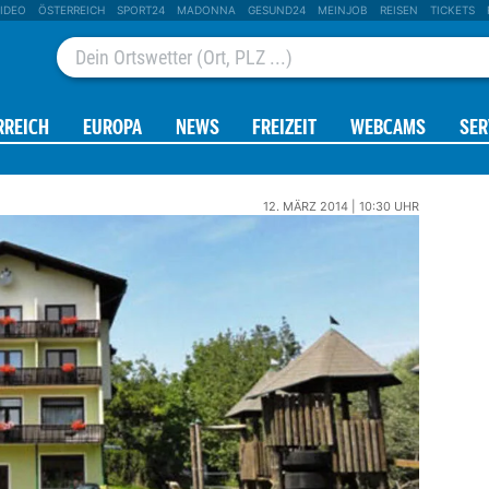
IDEO
ÖSTERREICH
SPORT24
MADONNA
GESUND24
MEINJOB
REISEN
TICKETS
RREICH
EUROPA
NEWS
FREIZEIT
WEBCAMS
SER
AGE
RADAR
12. MÄRZ 2014 | 10:30 UHR