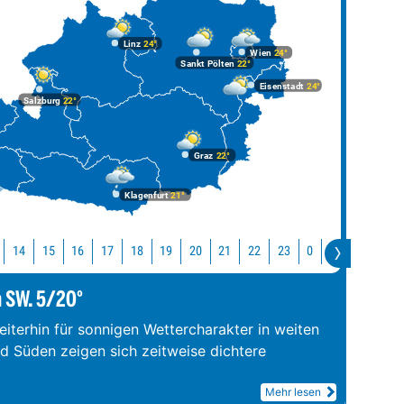
Linz
24°
Wien
24°
Sankt Pölten
22°
Eisenstadt
24°
Salzburg
22°
Graz
22°
Klagenfurt
21°
14
15
16
17
18
19
20
21
22
23
0
1
2
3
m SW. 5/20°
iterhin für sonnigen Wettercharakter in weiten
nd Süden zeigen sich zeitweise dichtere
Mehr lesen