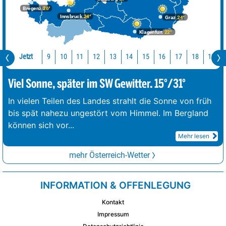
Bregenz
26°
Innsbruck
24°
Graz
24°
Klagenfurt
22°
Jetzt
10
11
12
13
14
15
16
17
18
19
9
Viel Sonne, später im SW Gewitter. 15°/31°
In vielen Teilen des Landes strahlt die Sonne von früh
bis spät nahezu ungestört vom Himmel. Im Bergland
können sich vor
...
Mehr lesen
mehr Österreich-Wetter
INFORMATION & OFFENLEGUNG
Kontakt
Impressum