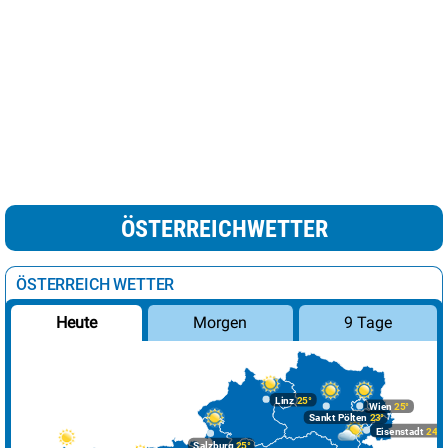
ÖSTERREICHWETTER
ÖSTERREICH WETTER
Morgen
9 Tage
Heute
Linz
25°
Wien
25°
Sankt Pölten
23°
Eisenstadt
24°
Salzburg
25°