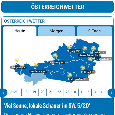
ÖSTERREICHWETTER
ÖSTERREICH WETTER
Morgen
9 Tage
Heute
Linz
29°
Wien
29°
Sankt Pölten
29°
Eisenstadt
29°
Salzburg
28°
Bregenz
29°
Innsbruck
29°
Graz
28°
Klagenfurt
27°
Jetzt
18
19
20
21
22
23
0
1
2
3
4
5
Viel Sonne, lokale Schauer im SW. 5/20°
Der heutige Nachmittag sorgt weiterhin für sonnigen