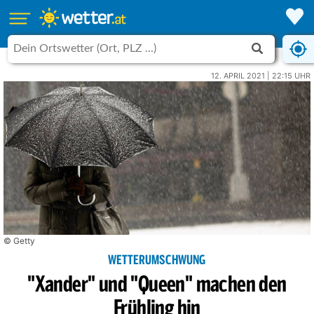
12. APRIL 2021 | 22:15 UHR
© Getty
WETTERUMSCHWUNG
"Xander" und "Queen" machen den
Frühling hin