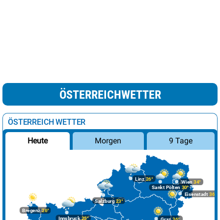
ÖSTERREICHWETTER
ÖSTERREICH WETTER
Morgen
9 Tage
Heute
Linz
26°
Wien
34°
Sankt Pölten
30°
Eisenstadt
36°
Salzburg
23°
Bregenz
26°
Innsbruck
25°
Graz
36°