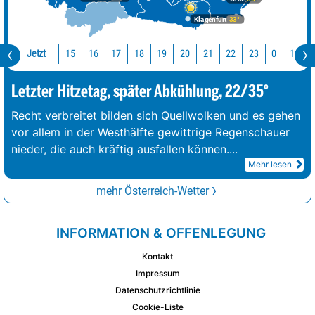
Klagenfurt
33°
Jetzt
15
16
17
18
19
20
21
22
23
0
1
2
Letzter Hitzetag, später Abkühlung, 22/35°
Recht verbreitet bilden sich Quellwolken und es gehen
vor allem in der Westhälfte gewittrige Regenschauer
nieder, die auch kräftig ausfallen können.
...
Mehr lesen
mehr Österreich-Wetter
INFORMATION & OFFENLEGUNG
Kontakt
Impressum
Datenschutzrichtlinie
Cookie-Liste